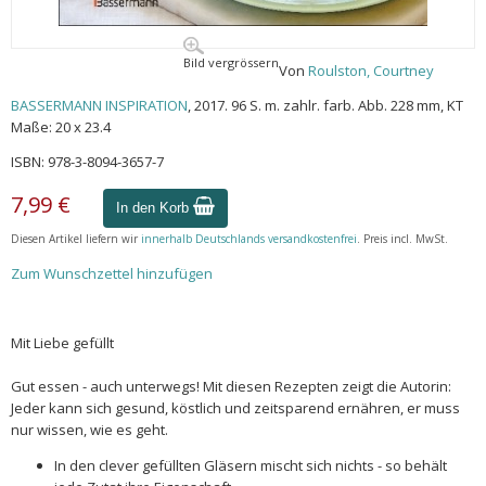
Bild vergrössern
Von
Roulston, Courtney
BASSERMANN INSPIRATION
, 2017. 96 S. m. zahlr. farb. Abb. 228 mm, KT
Maße: 20 x 23.4
ISBN: 978-3-8094-3657-7
7,99 €
In den Korb
Diesen Artikel liefern wir
innerhalb Deutschlands versandkostenfrei
. Preis incl. MwSt.
Zum Wunschzettel hinzufügen
Mit Liebe gefüllt
Gut essen - auch unterwegs! Mit diesen Rezepten zeigt die Autorin:
Jeder kann sich gesund, köstlich und zeitsparend ernähren, er muss
nur wissen, wie es geht.
In den clever gefüllten Gläsern mischt sich nichts - so behält