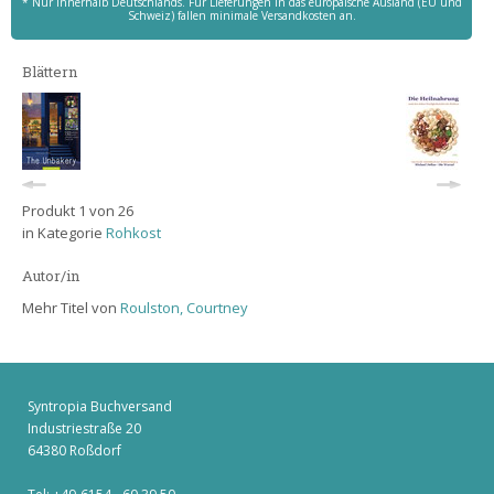
* Nur innerhalb Deutschlands. Für Lieferungen in das europäische Ausland (EU und
Schweiz) fallen minimale Versandkosten an.
Blättern
Produkt 1 von 26
in Kategorie
Rohkost
Autor/in
Mehr Titel von
Roulston, Courtney
Syntropia Buchversand
Industriestraße 20
64380 Roßdorf