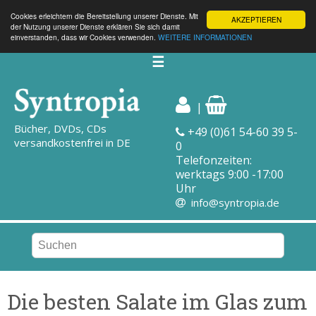
Cookies erleichtern die Bereitstellung unserer Dienste. Mit
AKZEPTIEREN
der Nutzung unserer Dienste erklären Sie sich damit
einverstanden, dass wir Cookies verwenden.
WEITERE INFORMATIONEN
☰
|
Bücher, DVDs, CDs
+49 (0)61 54-60 39 5-
versandkostenfrei in DE
0
Telefonzeiten:
werktags 9:00 -17:00
Uhr
info@syntropia.de
Die besten Salate im Glas zum