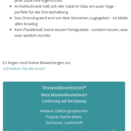
jede Zutat ihre Eigenschaft
Im Kühlschrank hält sich der Salat im Glas ein paar Tage -
perfekt für die Vorratshaltung
Das Dressing wird erst vor dem Servieren zugegeben - so bleibt
alles knackig
Kein Plastikmüll, keine teuren Fertigsalate - sondern essen, was
man wirklich möchte
Es liegen noch keine Bewertungen vor.
Schreiben Sie die erste!
Versand­kostenfrei!*
Kein Mindest­bestell­wert
Lieferung auf Rechnung
Weitere Zahlungs­optionen:
Paypal, Nachnahme,
Vorkasse, Lastschrift