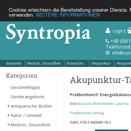
Cookies erleichtern die Bereitstellung unserer Dienste.
verwenden.
WEITERE INFORMATIONEN
|
Login
+49 (0)61
Telefonzeit
info@syn
Startseite
Medizin, Gesundheit
Asiatische...
Akupunktur
Akupunkt
Kategorien
Akupunktur-T
Geschenktipps
PraNeoHom® Energiebalance 
Sonderangebote
Von
Bassols Rheinfelder, Layena
antiquarische Bücher
PraNeoHom Verlag
Natur / Umwelt
ISBN: 978-3-940089-18-2
Medizin, Gesundheit