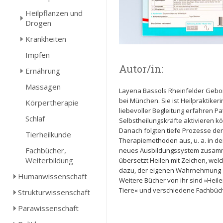
Heilpflanzen und
Drogen
Krankheiten
Impfen
Autor/in:
Ernährung
Massagen
Layena Bassols Rheinfelder Gebo
bei München. Sie ist Heilpraktiker
Körpertherapie
liebevoller Begleitung erfahren P
Schlaf
Selbstheilungskräfte aktivieren k
Danach folgten tiefe Prozesse der 
Tierheilkunde
Therapiemethoden aus, u. a. in de
Fachbücher,
neues Ausbildungssystem zusamm
Weiterbildung
übersetzt Heilen mit Zeichen, wel
dazu, der eigenen Wahrnehmung 
Humanwissenschaft
Weitere Bücher von ihr sind »Heile
Tiere« und verschiedene Fachbüc
Strukturwissenschaft
Parawissenschaft