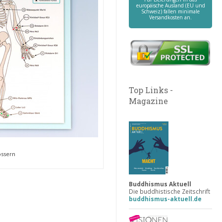
europäische Ausland (EU und
Schweiz) fallen minimale
Versandkosten an.
Top Links -
Magazine
össern
Buddhismus Aktuell
Die buddhistische Zeitschrift
buddhismus-aktuell.de