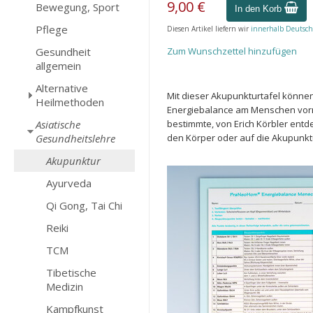
9,00 €
Bewegung, Sport
In den Korb
Pflege
Diesen Artikel liefern wir
innerhalb Deutsch
Gesundheit
Zum Wunschzettel hinzufügen
allgemein
Alternative
Mit dieser Akupunkturtafel können
Heilmethoden
Energiebalance am Menschen vo
Asiatische
bestimmte, von Erich Körbler entd
Gesundheitslehre
den Körper oder auf die Akupunktu
Akupunktur
Ayurveda
Qi Gong, Tai Chi
Reiki
TCM
Tibetische
Medizin
Kampfkunst