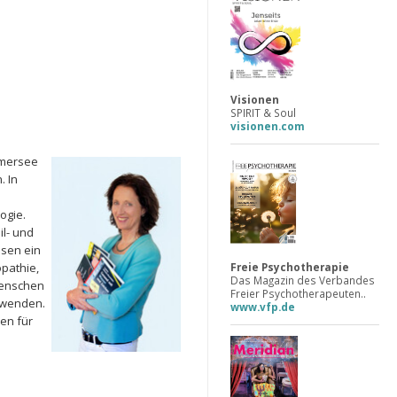
Visionen
SPIRIT & Soul
visionen.com
mmersee
. In
ogie.
il- und
ssen ein
Freie Psychotherapie
pathie,
Das Magazin des Verbandes
Menschen
Freier Psychotherapeuten..
uwenden.
www.vfp.de
hen für