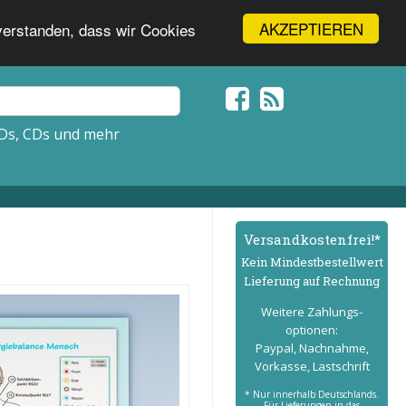
AKZEPTIEREN
nverstanden, dass wir Cookies
Ds, CDs und mehr
Versand­kostenfrei!*
Kein Mindest­bestell­wert
Lieferung auf Rechnung
Weitere Zahlungs­
optionen:
Paypal, Nachnahme,
Vorkasse, Lastschrift
* Nur innerhalb Deutschlands.
Für Lieferungen in das