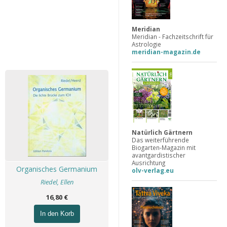
Meridian
Meridian - Fachzeitschrift für
Astrologie
meridian-magazin.de
Natürlich Gärtnern
Das weiterführende
Biogarten-Magazin mit
avantgardistischer
Ausrichtung
Organisches Germanium
olv-verlag.eu
Riedel, Ellen
16,80 €
In den Korb