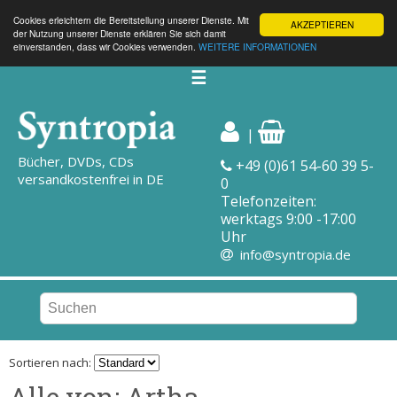
Cookies erleichtern die Bereitstellung unserer Dienste. Mit
AKZEPTIEREN
der Nutzung unserer Dienste erklären Sie sich damit
einverstanden, dass wir Cookies verwenden.
WEITERE INFORMATIONEN
☰
|
Bücher, DVDs, CDs
+49 (0)61 54-60 39 5-
versandkostenfrei in DE
0
Telefonzeiten:
werktags 9:00 -17:00
Uhr
info@syntropia.de
Sortieren nach:
Alle von: Artha