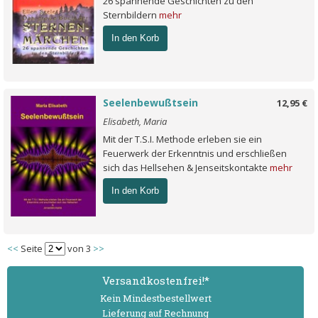
26 spannende Geschichten zu den
Sternbildern
mehr
In den Korb
Seelenbewußtsein
12,95 €
Elisabeth, Maria
Mit der T.S.I. Methode erleben sie ein
Feuerwerk der Erkenntnis und erschließen
sich das Hellsehen & Jenseitskontakte
mehr
In den Korb
<<
Seite
von 3
>>
Versand­kostenfrei!*
Kein Mindest­bestell­wert
Lieferung auf Rechnung