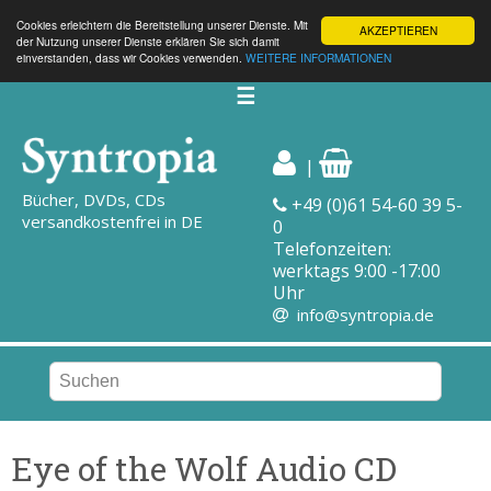
Cookies erleichtern die Bereitstellung unserer Dienste. Mit
AKZEPTIEREN
der Nutzung unserer Dienste erklären Sie sich damit
einverstanden, dass wir Cookies verwenden.
WEITERE INFORMATIONEN
☰
|
Bücher, DVDs, CDs
+49 (0)61 54-60 39 5-
versandkostenfrei in DE
0
Telefonzeiten:
werktags 9:00 -17:00
Uhr
info@syntropia.de
Eye of the Wolf Audio CD