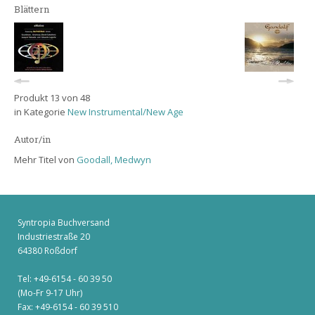
Blättern
Produkt 13 von 48
in Kategorie
New Instrumental/New Age
Autor/in
Mehr Titel von
Goodall, Medwyn
Syntropia Buchversand
Industriestraße 20
64380 Roßdorf
Tel: +49-6154 - 60 39 50
(Mo-Fr 9-17 Uhr)
Fax: +49-6154 - 60 39 510