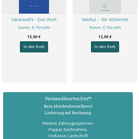
Saraswathi - Das Wort
Merkur – der Alchemist
Kumar, K. Parvathi
Kumar, K. Parvathi
15,00 €
12,00 €
In den Korb
In den Korb
Versand­kostenfrei!*
Kein Mindest­bestell­wert
Lieferung auf Rechnung
Weitere Zahlungs­optionen:
Paypal, Nachnahme,
Vorkasse, Lastschrift