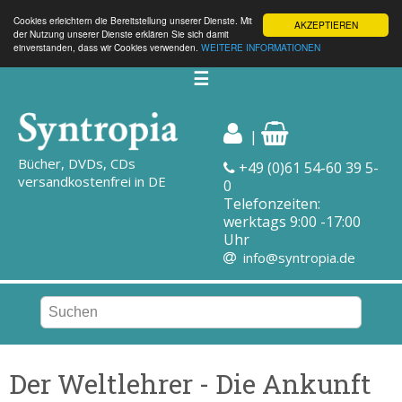
Cookies erleichtern die Bereitstellung unserer Dienste. Mit
AKZEPTIEREN
der Nutzung unserer Dienste erklären Sie sich damit
einverstanden, dass wir Cookies verwenden.
WEITERE INFORMATIONEN
☰
|
Bücher, DVDs, CDs
+49 (0)61 54-60 39 5-
versandkostenfrei in DE
0
Telefonzeiten:
werktags 9:00 -17:00
Uhr
info@syntropia.de
Der Weltlehrer - Die Ankunft