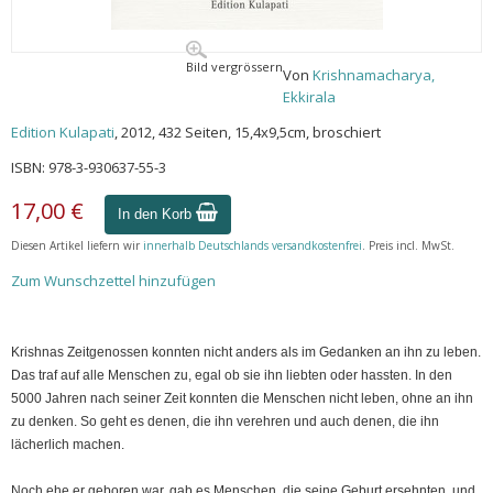
Bild vergrössern
Von
Krishnamacharya,
Ekkirala
Edition Kulapati
, 2012, 432 Seiten, 15,4x9,5cm, broschiert
ISBN: 978-3-930637-55-3
17,00 €
In den Korb
Diesen Artikel liefern wir
innerhalb Deutschlands versandkostenfrei
. Preis incl. MwSt.
Zum Wunschzettel hinzufügen
Krishnas Zeitgenossen konnten nicht anders als im Gedanken an ihn zu leben.
Das traf auf alle Menschen zu, egal ob sie ihn liebten oder hassten. In den
5000 Jahren nach seiner Zeit konnten die Menschen nicht leben, ohne an ihn
zu denken. So geht es denen, die ihn verehren und auch denen, die ihn
lächerlich machen.
Noch ehe er geboren war, gab es Menschen, die seine Geburt ersehnten, und