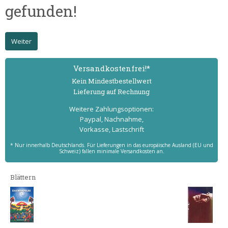
gefunden!
Weiter
Versand­kostenfrei!*
Kein Mindest­bestell­wert
Lieferung auf Rechnung
Weitere Zahlungs­optionen:
Paypal, Nachnahme,
Vorkasse, Lastschrift
* Nur innerhalb Deutschlands. Für Lieferungen in das europäische Ausland (EU und
Schweiz) fallen minimale Versandkosten an.
Blättern