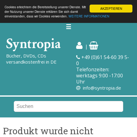
Cookies erleichtern die Bereitstellung unserer Dienste. Mit
AKZEPTIEREN
der Nutzung unserer Dienste erklären Sie sich damit
einverstanden, dass wir Cookies verwenden.
WEITERE INFORMATIONEN
☰
|
Bücher, DVDs, CDs
+49 (0)61 54-60 39 5-
versandkostenfrei in DE
0
Telefonzeiten:
werktags 9:00 -17:00
Uhr
info@syntropia.de
Produkt wurde nicht