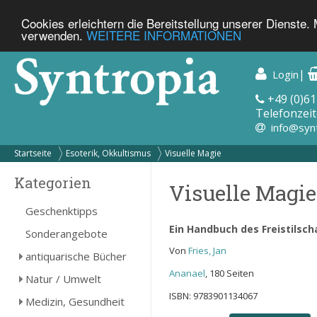
Cookies erleichtern die Bereitstellung unserer Dienste.
verwenden.
WEITERE INFORMATIONEN
|
Login
+49 (0)61
Telefonzeit
info@syn
Startseite
Esoterik, Okkultismus
Visuelle Magie
Kategorien
Visuelle Magie
Geschenktipps
Ein Handbuch des Freistils
Sonderangebote
Von
Fries, Jan
antiquarische Bücher
Ananael
, 180 Seiten
Natur / Umwelt
ISBN: 9783901134067
Medizin, Gesundheit