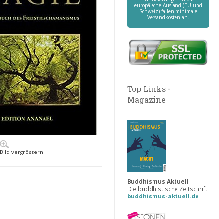
europäische Ausland (EU und
Schweiz) fallen minimale
Versandkosten an.
Top Links -
Magazine
Bild vergrössern
Buddhismus Aktuell
Die buddhistische Zeitschrift
buddhismus-aktuell.de