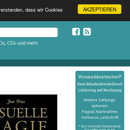
AKZEPTIEREN
nverstanden, dass wir Cookies
Ds, CDs und mehr
Versand­kostenfrei!*
Kein Mindest­bestell­wert
Lieferung auf Rechnung
Weitere Zahlungs­
optionen:
Paypal, Nachnahme,
Vorkasse, Lastschrift
* Nur innerhalb Deutschlands.
Für Lieferungen in das