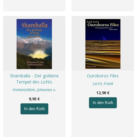
Shamballa - Der goldene
Ouroboros Files
Tempel des Lichts
Lerch, Frank
Hohenstätten, Johannes v.
12,90 €
9,95 €
In den Korb
In den Korb