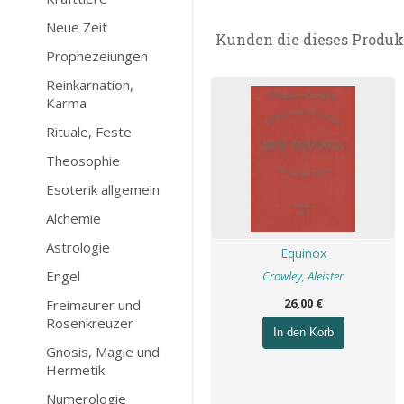
Neue Zeit
Kunden die dieses Produk
Prophezeiungen
Reinkarnation,
Karma
Rituale, Feste
Theosophie
Esoterik allgemein
Alchemie
Astrologie
Equinox
Engel
Crowley, Aleister
26,00 €
Freimaurer und
Rosenkreuzer
In den Korb
Gnosis, Magie und
Hermetik
Numerologie