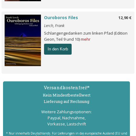
Ouroboros Files
12,90 €
Lerch, Frank
Schlangengedanken zum linken Pfad (Edition
Geon, Teil 9 und 10)
mehr
In den Korb
Versand­kostenfrei!*
Kein Mindest­bestell­wert
Lieferung auf Rechnung
Weitere Zahlungs­optionen:
Paypal, Nachnahme,
Vorkasse, Lastschrift
* Nur innerhalb Deutschlands. Für Lieferungen in das europäische Ausland (EU und