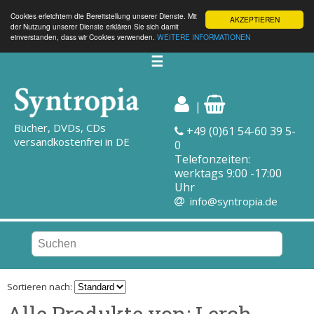
Cookies erleichtern die Bereitstellung unserer Dienste. Mit
AKZEPTIEREN
der Nutzung unserer Dienste erklären Sie sich damit
einverstanden, dass wir Cookies verwenden.
WEITERE INFORMATIONEN
☰
|
Bücher, DVDs, CDs
+49 (0)61 54-60 39 5-
versandkostenfrei in DE
0
Telefonzeiten:
werktags 9:00 -17:00
Uhr
info@syntropia.de
Sortieren nach:
Alle Produkte von: Lerch,