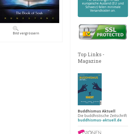
europäische Ausland (EU und
Schweiz) fallen minimale
Versandkosten an.
Bild vergrössern
Top Links -
Magazine
Buddhismus Aktuell
Die buddhistische Zeitschrift
buddhismus-aktuell.de