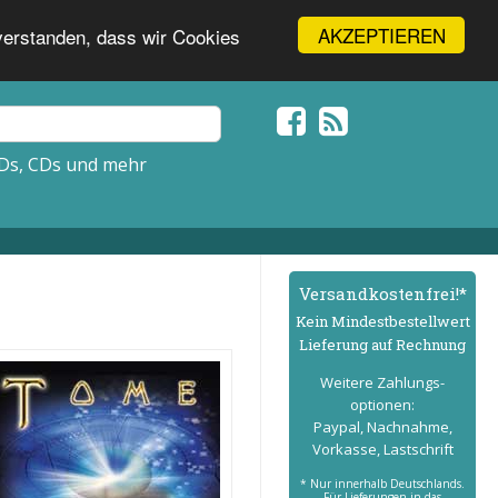
AKZEPTIEREN
nverstanden, dass wir Cookies
Ds, CDs und mehr
Versand­kostenfrei!*
Kein Mindest­bestell­wert
Lieferung auf Rechnung
Weitere Zahlungs­
optionen:
Paypal, Nachnahme,
Vorkasse, Lastschrift
* Nur innerhalb Deutschlands.
Für Lieferungen in das