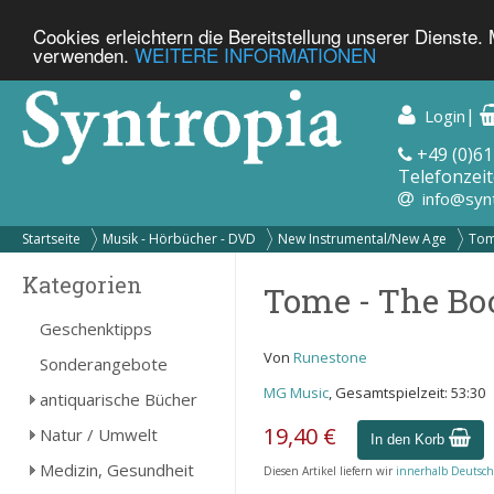
Cookies erleichtern die Bereitstellung unserer Dienste.
verwenden.
WEITERE INFORMATIONEN
|
Login
+49 (0)61
Telefonzeit
info@syn
Startseite
Musik - Hörbücher - DVD
New Instrumental/New Age
Tome
Kategorien
Tome - The Boo
Geschenktipps
Von
Runestone
Sonderangebote
MG Music
, Gesamtspielzeit: 53:30
antiquarische Bücher
19,40 €
Natur / Umwelt
In den Korb
Medizin, Gesundheit
Diesen Artikel liefern wir
innerhalb Deutsch