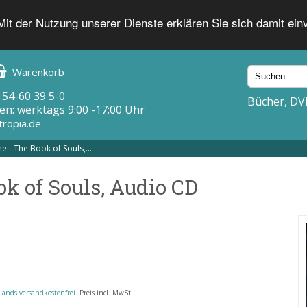
 Mit der Nutzung unserer Dienste erklären Sie sich damit ei
Warenkorb
 54-60 39 5-0
Bücher, DV
en: werktags 9:00 -17:00 Uhr
tropia.de
 - The Book of Souls,...
k of Souls, Audio CD
lands versandkostenfrei
. Preis incl. MwSt.