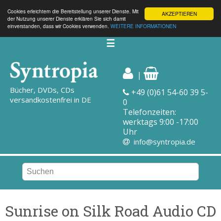
Cookies erleichtern die Bereitstellung unserer Dienste. Mit
AKZEPTIEREN
der Nutzung unserer Dienste erklären Sie sich damit
einverstanden, dass wir Cookies verwenden.
WEITERE INFORMATIONEN
☰
|
Bücher, DVDs, CDs
+49 (0)61 54-60 39 5-
versandkostenfrei in DE
0
Telefonzeiten:
werktags 9:00 -17:00
Uhr
info@syntropia.de
Sunrise on Silk Road Audio CD