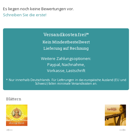
Es liegen noch keine Bewertungen vor.
Schreiben Sie die erste!
Versand­kostenfrei!*
Kein Mindest­bestell­wert
Lieferung auf Rechnung
Weitere Zahlungs­optionen:
Paypal, Nachnahme,
Vorkasse, Lastschrift
* Nur innerhalb Deutschlands. Für Lieferungen in das europäische Ausland (EU und
Schweiz) fallen minimale Versandkosten an.
Blättern