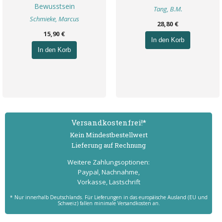
Bewusstsein
Tang, B.M.
Schmieke, Marcus
28,80 €
15,90 €
In den Korb
In den Korb
Versand­kostenfrei!*
Kein Mindest­bestell­wert
Lieferung auf Rechnung
Weitere Zahlungs­optionen:
Paypal, Nachnahme,
Vorkasse, Lastschrift
* Nur innerhalb Deutschlands. Für Lieferungen in das europäische Ausland (EU und
Schweiz) fallen minimale Versandkosten an.