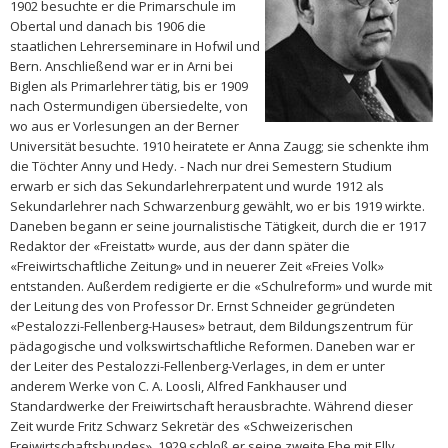
1902 besuchte er die Primarschule im
Obertal und danach bis 1906 die
staatlichen Lehrerseminare in Hofwil und
Bern. Anschließend war er in Arni bei
Biglen als Primarlehrer tätig, bis er 1909
nach Ostermundigen übersiedelte, von
wo aus er Vorlesungen an der Berner
Universität besuchte. 1910 heiratete er Anna Zaugg; sie schenkte ihm
die Töchter Anny und Hedy. - Nach nur drei Semestern Studium
erwarb er sich das Sekundarlehrerpatent und wurde 1912 als
Sekundarlehrer nach Schwarzenburg gewählt, wo er bis 1919 wirkte.
Daneben begann er seine journalistische Tätigkeit, durch die er 1917
Redaktor der «Freistatt» wurde, aus der dann später die
«Freiwirtschaftliche Zeitung» und in neuerer Zeit «Freies Volk»
entstanden. Außerdem redigierte er die «Schulreform» und wurde mit
der Leitung des von Professor Dr. Ernst Schneider gegründeten
«Pestalozzi-Fellenberg-Hauses» betraut, dem Bildungszentrum für
pädagogische und volkswirtschaftliche Reformen. Daneben war er
der Leiter des Pestalozzi-Fellenberg-Verlages, in dem er unter
anderem Werke von C. A. Loosli, Alfred Fankhauser und
Standardwerke der Freiwirtschaft herausbrachte. Während dieser
Zeit wurde Fritz Schwarz Sekretär des «Schweizerischen
Freiwirtschaftsbundes». 1929 schloß er seine zweite Ehe mit Elly