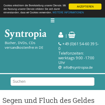
Cookies erleichtern die Bereitstellung unserer Dienste. Mit
AKZEPTIEREN
der Nutzung unserer Dienste erklären Sie sich damit
einverstanden, dass wir Cookies verwenden.
WEITERE INFORMATIONEN
☰
|
Bücher, DVDs, CDs
+49 (0)61 54-60 39 5-
versandkostenfrei in DE
0
Telefonzeiten:
werktags 9:00 -17:00
Uhr
info@syntropia.de
Segen und Fluch des Geldes