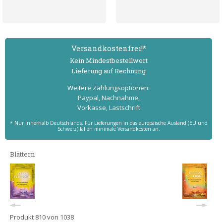
Versand­kostenfrei!*
Kein Mindest­bestell­wert
Lieferung auf Rechnung
Weitere Zahlungs­optionen:
Paypal, Nachnahme,
Vorkasse, Lastschrift
* Nur innerhalb Deutschlands. Für Lieferungen in das europäische Ausland (EU und
Schweiz) fallen minimale Versandkosten an.
Blättern
Produkt 810 von 1038