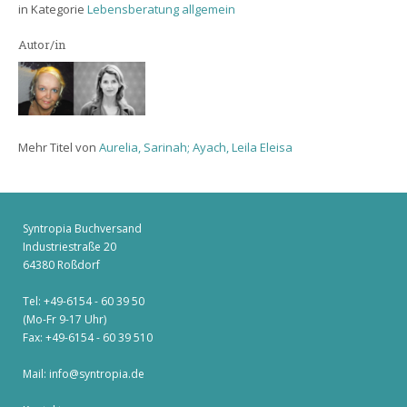
in Kategorie
Lebensberatung allgemein
Autor/in
Mehr Titel von
Aurelia, Sarinah; Ayach, Leila Eleisa
Syntropia Buchversand
Industriestraße 20
64380 Roßdorf
Tel: +49-6154 - 60 39 50
(Mo-Fr 9-17 Uhr)
Fax: +49-6154 - 60 39 510
Mail:
info@syntropia.de