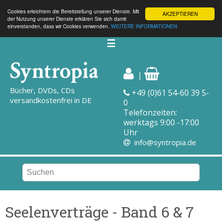
Cookies erleichtern die Bereitstellung unserer Dienste. Mit
AKZEPTIEREN
der Nutzung unserer Dienste erklären Sie sich damit
einverstanden, dass wir Cookies verwenden.
WEITERE INFORMATIONEN
☰
|
Bücher, DVDs, CDs
+49 (0)61 54-60 39 5-
versandkostenfrei in DE
0
Telefonzeiten:
werktags 9:00 -17:00
Uhr
info@syntropia.de
Seelenverträge - Band 6 & 7