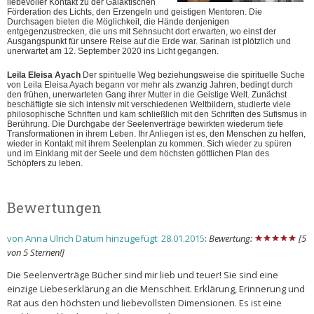
liebevoller Kontakt zu der Galaktischen
Förderation des Lichts, den Erzengeln und geistigen Mentoren. Die
Durchsagen bieten die Möglichkeit, die Hände denjenigen
entgegenzustrecken, die uns mit Sehnsucht dort erwarten, wo einst der
Ausgangspunkt für unsere Reise auf die Erde war. Sarinah ist plötzlich und
unerwartet am 12. September 2020 ins Licht gegangen.
Leila Eleisa Ayach
Der spirituelle Weg beziehungsweise die spirituelle Suche
von Leila Eleisa Ayach begann vor mehr als zwanzig Jahren, bedingt durch
den frühen, unerwarteten Gang ihrer Mutter in die Geistige Welt. Zunächst
beschäftigte sie sich intensiv mit verschiedenen Weltbildern, studierte viele
philosophische Schriften und kam schließlich mit den Schriften des Sufismus in
Berührung. Die Durchgabe der Seelenverträge bewirkten wiederum tiefe
Transformationen in ihrem Leben. Ihr Anliegen ist es, den Menschen zu helfen,
wieder in Kontakt mit ihrem Seelenplan zu kommen. Sich wieder zu spüren
und im Einklang mit der Seele und dem höchsten göttlichen Plan des
Schöpfers zu leben.
Bewertungen
von Anna Ulrich Datum hinzugefügt: 28.01.2015
:
Bewertung:
[5
von 5 Sternen!]
Die Seelenverträge Bücher sind mir lieb und teuer! Sie sind eine
einzige Liebeserklärung an die Menschheit. Erklärung, Erinnerung und
Rat aus den höchsten und liebevollsten Dimensionen. Es ist eine