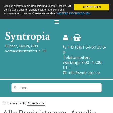
Cookies erleichtern die Bereitstellung unserer Dienste. Mit
AKZEPTIEREN
der Nutzung unserer Dienste erklären Sie sich damit
einverstanden, dass wir Cookies verwenden.
WEITERE INFORMATIONEN
☰
|
Bücher, DVDs, CDs
+49 (0)61 54-60 39 5-
versandkostenfrei in DE
0
Telefonzeiten:
werktags 9:00 -17:00
Uhr
info@syntropia.de
Sortieren nach:
Alle Produkte von: Aurelia,