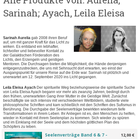
Sarinah; Ayach, Leila Eleisa
Sarinah Aurelia
gab 2008 ihren Beruf
auf, um mit ganzer Kraft für das Licht zu
wirken. Es entstand ein lebhafter,
lichtvoller und liebevoller Kontakt zu
der Galaktischen Förderation des
Lichts, den Erzengeln und geistigen
Mentoren. Die Durchsagen bieten die Möglichkeit, die Hände denjenigen
entgegenzustrecken, die uns mit Sehnsucht dort erwarten, wo einst der
Ausgangspunkt für unsere Reise auf die Erde war. Sarinah ist plötzlich und
unerwartet am 12. September 2020 ins Licht gegangen.
Leila Eleisa Ayach
Der spirituelle Weg beziehungsweise die spirituelle Suche
von Leila Eleisa Ayach begann vor mehr als zwanzig Jahren, bedingt durch
den frühen, unerwarteten Gang ihrer Mutter in die Geistige Welt. Zunächst
beschäftigte sie sich intensiv mit verschiedenen Weltbildern, studierte viele
philosophische Schriften und kam schließlich mit den Schriften des Sufismus in
Berührung. Die Durchgabe der Seelenverträge bewirkten wiederum tiefe
Transformationen in ihrem Leben. Ihr Anliegen ist es, den Menschen zu helfen,
wieder in Kontakt mit ihrem Seelenplan zu kommen. Sich wieder zu spüren
und im Einklang mit der Seele und dem höchsten göttlichen Plan des
Schöpfers zu leben.
Seelenverträge Band 6 & 7 -
12,00 €