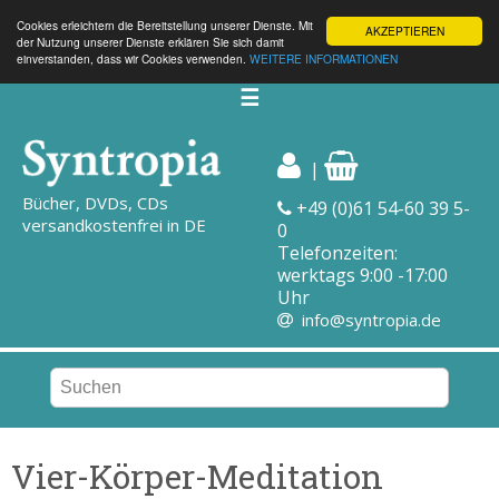
Cookies erleichtern die Bereitstellung unserer Dienste. Mit
AKZEPTIEREN
der Nutzung unserer Dienste erklären Sie sich damit
einverstanden, dass wir Cookies verwenden.
WEITERE INFORMATIONEN
☰
|
Bücher, DVDs, CDs
+49 (0)61 54-60 39 5-
versandkostenfrei in DE
0
Telefonzeiten:
werktags 9:00 -17:00
Uhr
info@syntropia.de
Vier-Körper-Meditation