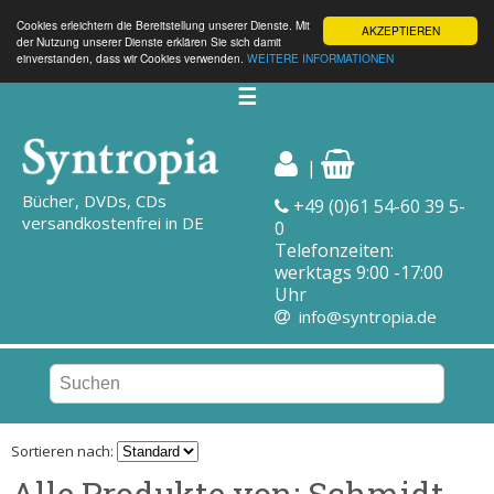
Cookies erleichtern die Bereitstellung unserer Dienste. Mit
AKZEPTIEREN
der Nutzung unserer Dienste erklären Sie sich damit
einverstanden, dass wir Cookies verwenden.
WEITERE INFORMATIONEN
☰
|
Bücher, DVDs, CDs
+49 (0)61 54-60 39 5-
versandkostenfrei in DE
0
Telefonzeiten:
werktags 9:00 -17:00
Uhr
info@syntropia.de
Sortieren nach:
Alle Produkte von: Schmidt,