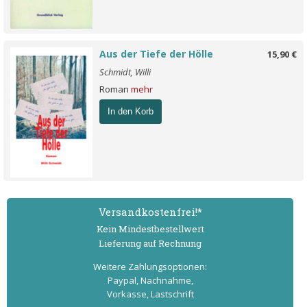
Aus der Tiefe der Hölle
15,90 €
Schmidt, Willi
Roman
mehr
In den Korb
Versand­kostenfrei!*
Kein Mindest­bestell­wert
Lieferung auf Rechnung
Weitere Zahlungs­optionen:
Paypal, Nachnahme,
Vorkasse, Lastschrift