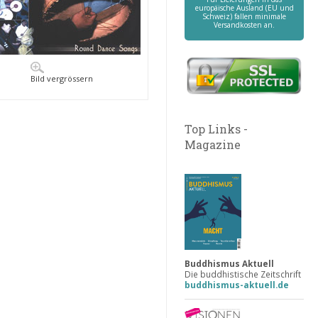
europäische Ausland (EU und
Schweiz) fallen minimale
Versandkosten an.
Bild vergrössern
Top Links -
Magazine
Buddhismus Aktuell
Die buddhistische Zeitschrift
buddhismus-aktuell.de