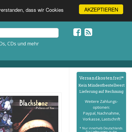
AKZEPTIEREN
nverstanden, dass wir Cookies
Ds, CDs und mehr
Versand­kostenfrei!*
Kein Mindest­bestell­wert
Lieferung auf Rechnung
Weitere Zahlungs­
optionen:
Paypal, Nachnahme,
Vorkasse, Lastschrift
* Nur innerhalb Deutschlands.
Für Lieferungen in das