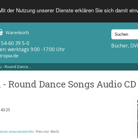
 Mit der Nutzung unserer Dienste erklären Sie sich damit ei
Warenkorb
 54-60 39 5-0
Bücher, DV
en: werktags 9:00 -17:00 Uhr
tropia.de
u - Round Dance...
u - Round Dance Songs Audio CD
 43:25
lands versandkostenfrei
. Preis incl. MwSt.