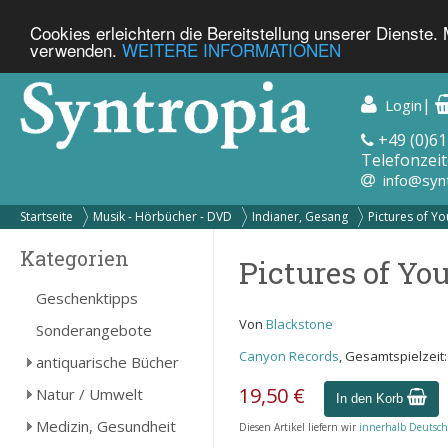
Cookies erleichtern die Bereitstellung unserer Dienste.
verwenden.
WEITERE INFORMATIONEN
|
Login
+49 (0)61
Telefonzeit
info@syn
Startseite
Musik - Hörbücher - DVD
Indianer, Gesang
Pictures of Yo
Kategorien
Pictures of Yo
Geschenktipps
Von
Blackstone
Sonderangebote
Canyon Records
, Gesamtspielzeit:
antiquarische Bücher
19,50 €
Natur / Umwelt
In den Korb
Medizin, Gesundheit
Diesen Artikel liefern wir
innerhalb Deutsch