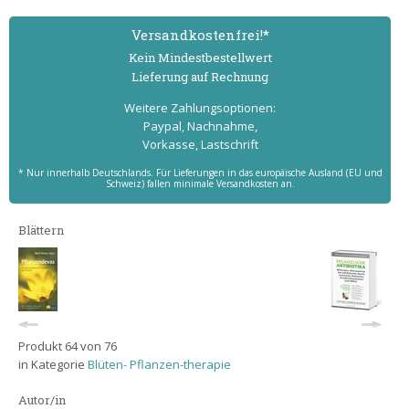
Versand­kostenfrei!*
Kein Mindest­bestell­wert
Lieferung auf Rechnung
Weitere Zahlungs­optionen:
Paypal, Nachnahme,
Vorkasse, Lastschrift
* Nur innerhalb Deutschlands. Für Lieferungen in das europäische Ausland (EU und
Schweiz) fallen minimale Versandkosten an.
Blättern
Produkt 64 von 76
in Kategorie
Blüten- Pflanzen-therapie
Autor/in