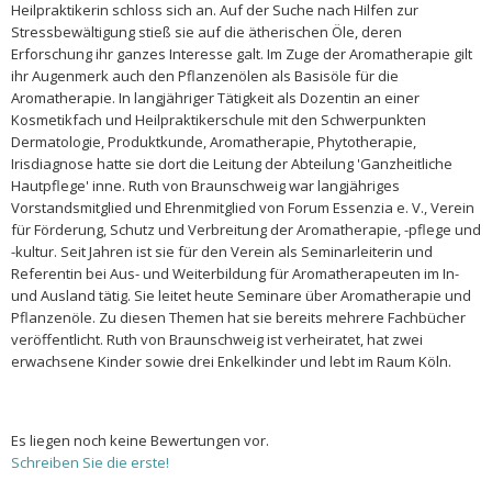
Heilpraktikerin schloss sich an. Auf der Suche nach Hilfen zur
Stressbewältigung stieß sie auf die ätherischen Öle, deren
Erforschung ihr ganzes Interesse galt. Im Zuge der Aromatherapie gilt
ihr Augenmerk auch den Pflanzenölen als Basisöle für die
Aromatherapie. In langjähriger Tätigkeit als Dozentin an einer
Kosmetikfach und Heilpraktikerschule mit den Schwerpunkten
Dermatologie, Produktkunde, Aromatherapie, Phytotherapie,
Irisdiagnose hatte sie dort die Leitung der Abteilung 'Ganzheitliche
Hautpflege' inne. Ruth von Braunschweig war langjähriges
Vorstandsmitglied und Ehrenmitglied von Forum Essenzia e. V., Verein
für Förderung, Schutz und Verbreitung der Aromatherapie, -pflege und
-kultur. Seit Jahren ist sie für den Verein als Seminarleiterin und
Referentin bei Aus- und Weiterbildung für Aromatherapeuten im In-
und Ausland tätig. Sie leitet heute Seminare über Aromatherapie und
Pflanzenöle. Zu diesen Themen hat sie bereits mehrere Fachbücher
veröffentlicht. Ruth von Braunschweig ist verheiratet, hat zwei
erwachsene Kinder sowie drei Enkelkinder und lebt im Raum Köln.
Es liegen noch keine Bewertungen vor.
Schreiben Sie die erste!