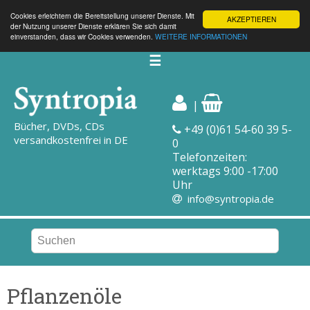
Cookies erleichtern die Bereitstellung unserer Dienste. Mit
AKZEPTIEREN
der Nutzung unserer Dienste erklären Sie sich damit
einverstanden, dass wir Cookies verwenden.
WEITERE INFORMATIONEN
☰
|
Bücher, DVDs, CDs
+49 (0)61 54-60 39 5-
versandkostenfrei in DE
0
Telefonzeiten:
werktags 9:00 -17:00
Uhr
info@syntropia.de
Pflanzenöle