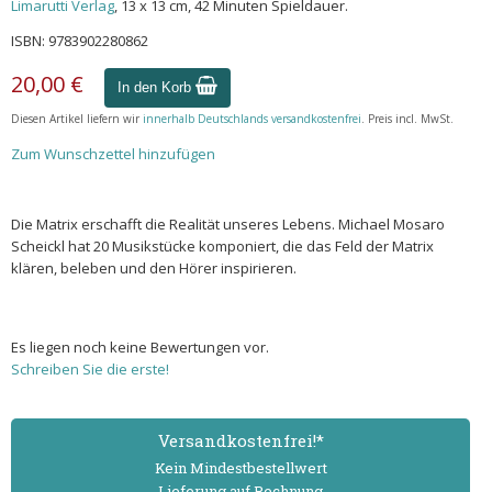
Limarutti Verlag
, 13 x 13 cm, 42 Minuten Spieldauer.
ISBN: 9783902280862
20,00 €
In den Korb
Diesen Artikel liefern wir
innerhalb Deutschlands versandkostenfrei
. Preis incl. MwSt.
Zum Wunschzettel hinzufügen
Die Matrix erschafft die Realität unseres Lebens. Michael Mosaro
Scheickl hat 20 Musikstücke komponiert, die das Feld der Matrix
klären, beleben und den Hörer inspirieren.
Es liegen noch keine Bewertungen vor.
Schreiben Sie die erste!
Versand­kostenfrei!*
Kein Mindest­bestell­wert
Lieferung auf Rechnung