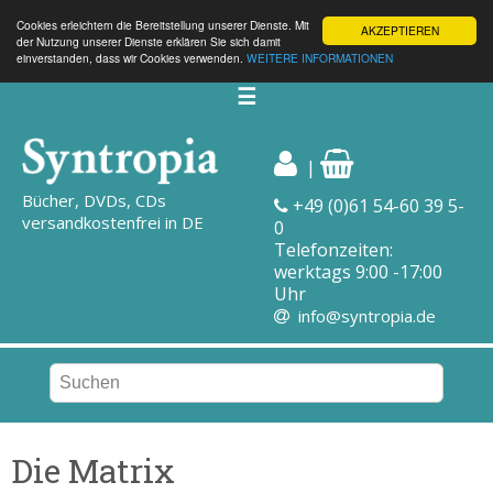
Cookies erleichtern die Bereitstellung unserer Dienste. Mit
AKZEPTIEREN
der Nutzung unserer Dienste erklären Sie sich damit
einverstanden, dass wir Cookies verwenden.
WEITERE INFORMATIONEN
☰
|
Bücher, DVDs, CDs
+49 (0)61 54-60 39 5-
versandkostenfrei in DE
0
Telefonzeiten:
werktags 9:00 -17:00
Uhr
info@syntropia.de
Die Matrix