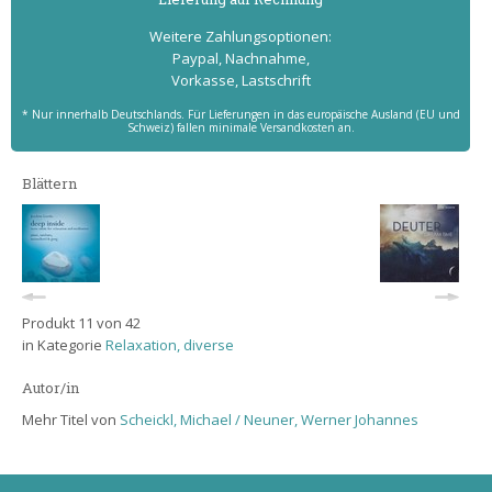
Weitere Zahlungs­optionen:
Paypal, Nachnahme,
Vorkasse, Lastschrift
* Nur innerhalb Deutschlands. Für Lieferungen in das europäische Ausland (EU und
Schweiz) fallen minimale Versandkosten an.
Blättern
Produkt 11 von 42
in Kategorie
Relaxation, diverse
Autor/in
Mehr Titel von
Scheickl, Michael / Neuner, Werner Johannes