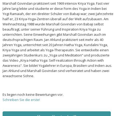
Marshall Govindan praktiziert seit 1969 intensiv Kriya Yoga. Fast vier
Jahre lang lebte und studierte er diese Form des Yoga in Indien bei
Yogi Ramaiah, der ein direkter Schüler von Babaji war; zwei Jahrzehnte
half er, 23 Kriya-Yoga-Zentren überall auf der Welt aufzubauen. Am
Weihnachtstag 1988 wurde Marshall Govindan von Babaji selbst
beauftragt, unter seiner Führung und Inspiration Kriya Yoga zu
unterrichten. Seine Einweihungen gibt Marshall Govindan auch im
deutschsprachigen Raum. Jan Ahlund praktiziert seit mehr als 40
Jahren Yoga, unterrichtet seit 20 Jahren Hatha Yoga, Kundalini Yoga,
Kriya Yoga und arbeitet als Yoga-Therapeutin. Sie entwickelte einen
zweijährigen Studienkurs zu „Yoga und Meditation“ und produzierte
das Video „Kriya Hatha Yoga: Self-realization through Action with
Awareness“. Sie bildet Yogalehrer in Europa, Brasilien und Indien aus.
Jan Ahlund und Marshall Govindan sind verheiratet und haben zwei
erwachsene Söhne.
Es liegen noch keine Bewertungen vor.
Schreiben Sie die erste!