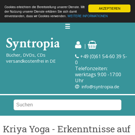
Cookies erleichtern die Bereitstellung unserer Dienste. Mit
AKZEPTIEREN
der Nutzung unserer Dienste erklären Sie sich damit
einverstanden, dass wir Cookies verwenden.
WEITERE INFORMATIONEN
☰
|
Bücher, DVDs, CDs
+49 (0)61 54-60 39 5-
versandkostenfrei in DE
0
Telefonzeiten:
werktags 9:00 -17:00
Uhr
info@syntropia.de
Kriya Yoga - Erkenntnisse auf