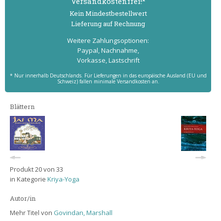
Versand­kostenfrei!*
Kein Mindest­bestell­wert
Lieferung auf Rechnung
Weitere Zahlungs­optionen:
Paypal, Nachnahme,
Vorkasse, Lastschrift
* Nur innerhalb Deutschlands. Für Lieferungen in das europäische Ausland (EU und
Schweiz) fallen minimale Versandkosten an.
Blättern
Produkt 20 von 33
in Kategorie
Kriya-Yoga
Autor/in
Mehr Titel von
Govindan, Marshall