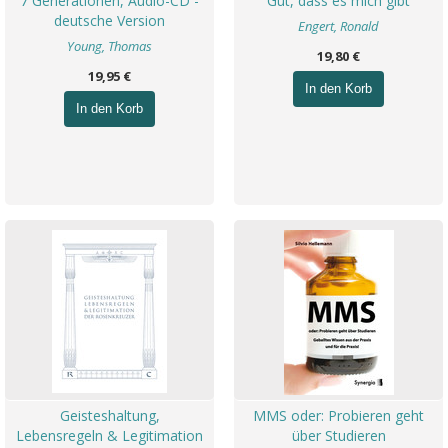
7 Generationen, Audio-CD -
Gut, dass es mich gibt
deutsche Version
Engert, Ronald
Young, Thomas
19,80 €
19,95 €
In den Korb
In den Korb
Geisteshaltung,
MMS oder: Probieren geht
Lebensregeln & Legitimation
über Studieren