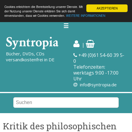
Cookies erleichtern die Bereitstellung unserer Dienste. Mit
AKZEPTIEREN
der Nutzung unserer Dienste erklären Sie sich damit
einverstanden, dass wir Cookies verwenden.
WEITERE INFORMATIONEN
☰
|
Bücher, DVDs, CDs
+49 (0)61 54-60 39 5-
versandkostenfrei in DE
0
Telefonzeiten:
werktags 9:00 -17:00
Uhr
info@syntropia.de
Kritik des philosophischen