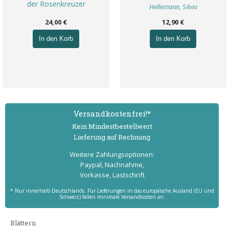
der Rosenkreuzer
Hellemann, Silvio
24,00 €
12,90 €
In den Korb
In den Korb
Versand­kostenfrei!*
Kein Mindest­bestell­wert
Lieferung auf Rechnung
Weitere Zahlungs­optionen:
Paypal, Nachnahme,
Vorkasse, Lastschrift
* Nur innerhalb Deutschlands. Für Lieferungen in das europäische Ausland (EU und
Schweiz) fallen minimale Versandkosten an.
Blättern