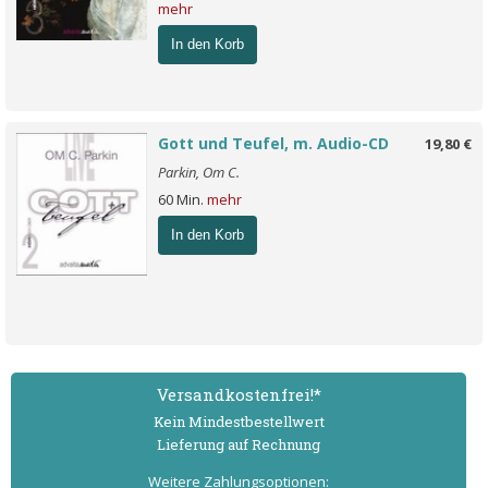
mehr
In den Korb
Gott und Teufel, m. Audio-CD
19,80 €
Parkin, Om C.
60 Min.
mehr
In den Korb
Versand­kostenfrei!*
Kein Mindest­bestell­wert
Lieferung auf Rechnung
Weitere Zahlungs­optionen: