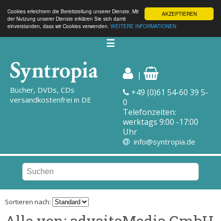
Cookies erleichtern die Bereitstellung unserer Dienste. Mit
AKZEPTIEREN
der Nutzung unserer Dienste erklären Sie sich damit
einverstanden, dass wir Cookies verwenden.
WEITERE INFORMATIONEN
☰
|
Bücher, DVDs, CDs
+49 (0)61 54-60 39 5-
versandkostenfrei in DE
0
Telefonzeiten:
werktags 9:00 -17:00
Uhr
info@syntropia.de
Sortieren nach:
Alle von: advaitaMedia GmbH