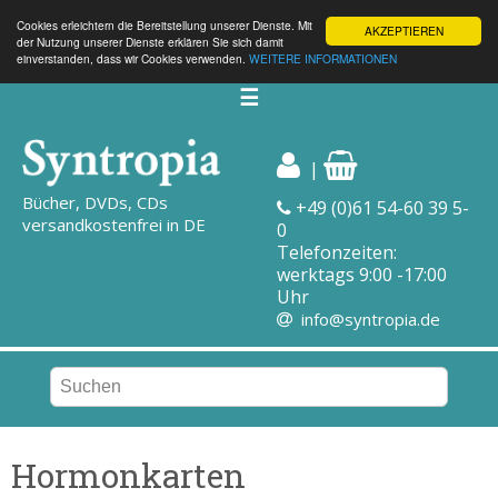
Cookies erleichtern die Bereitstellung unserer Dienste. Mit
AKZEPTIEREN
der Nutzung unserer Dienste erklären Sie sich damit
einverstanden, dass wir Cookies verwenden.
WEITERE INFORMATIONEN
☰
|
Bücher, DVDs, CDs
+49 (0)61 54-60 39 5-
versandkostenfrei in DE
0
Telefonzeiten:
werktags 9:00 -17:00
Uhr
info@syntropia.de
Hormonkarten