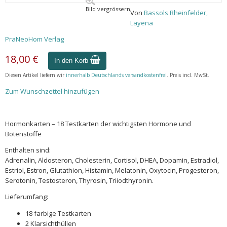
Bild vergrössern
Von
Bassols Rheinfelder,
Layena
PraNeoHom Verlag
18,00 €
In den Korb
Diesen Artikel liefern wir
innerhalb Deutschlands versandkostenfrei
. Preis incl. MwSt.
Zum Wunschzettel hinzufügen
Hormonkarten – 18 Testkarten der wichtigsten Hormone und
Botenstoffe
Enthalten sind:
Adrenalin, Aldosteron, Cholesterin, Cortisol, DHEA, Dopamin, Estradiol,
Estriol, Estron, Glutathion, Histamin, Melatonin, Oxytocin, Progesteron,
Serotonin, Testosteron, Thyrosin, Triiodthyronin.
Lieferumfang:
18 farbige Testkarten
2 Klarsichthüllen