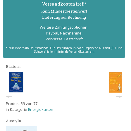
Versand­kostenfrei!*
Kein Mindest­bestell­wert
Lieferung auf Rechnung
Weitere Zahlungs­optionen:
Paypal, Nachnahme,
Vorkasse, Lastschrift
* Nur innerhalb Deutschlands. Für Lieferungen in das europäische Ausland (EU und
Schweiz) fallen minimale Versandkosten an.
Blättern
Produkt 59 von 77
in Kategorie
Energiekarten
Autor/in