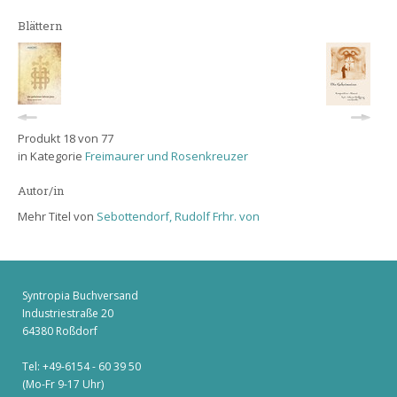
Blättern
Produkt 18 von 77
in Kategorie
Freimaurer und Rosenkreuzer
Autor/in
Mehr Titel von
Sebottendorf, Rudolf Frhr. von
Syntropia Buchversand
Industriestraße 20
64380 Roßdorf
Tel: +49-6154 - 60 39 50
(Mo-Fr 9-17 Uhr)