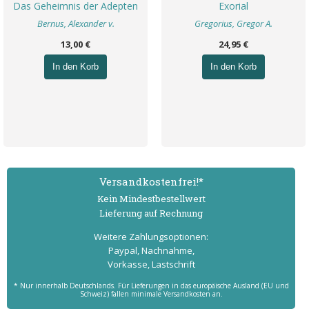
Das Geheimnis der Adepten
Exorial
Bernus, Alexander v.
Gregorius, Gregor A.
13,00 €
24,95 €
In den Korb
In den Korb
Versand­kostenfrei!*
Kein Mindest­bestell­wert
Lieferung auf Rechnung
Weitere Zahlungs­optionen:
Paypal, Nachnahme,
Vorkasse, Lastschrift
* Nur innerhalb Deutschlands. Für Lieferungen in das europäische Ausland (EU und
Schweiz) fallen minimale Versandkosten an.