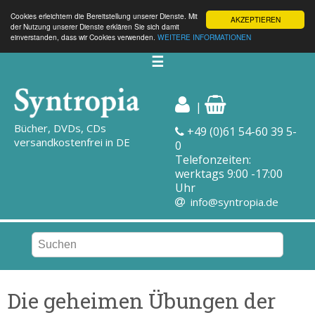
Cookies erleichtern die Bereitstellung unserer Dienste. Mit
AKZEPTIEREN
der Nutzung unserer Dienste erklären Sie sich damit
einverstanden, dass wir Cookies verwenden.
WEITERE INFORMATIONEN
☰
|
Bücher, DVDs, CDs
+49 (0)61 54-60 39 5-
versandkostenfrei in DE
0
Telefonzeiten:
werktags 9:00 -17:00
Uhr
info@syntropia.de
Die geheimen Übungen der