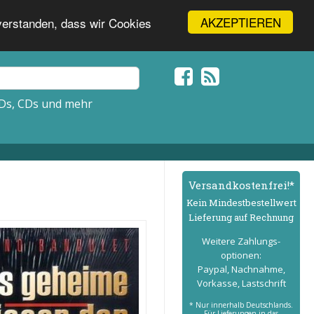
AKZEPTIEREN
nverstanden, dass wir Cookies
Ds, CDs und mehr
Versand­kostenfrei!*
Kein Mindest­bestell­wert
Lieferung auf Rechnung
Weitere Zahlungs­
optionen:
Paypal, Nachnahme,
Vorkasse, Lastschrift
* Nur innerhalb Deutschlands.
Für Lieferungen in das