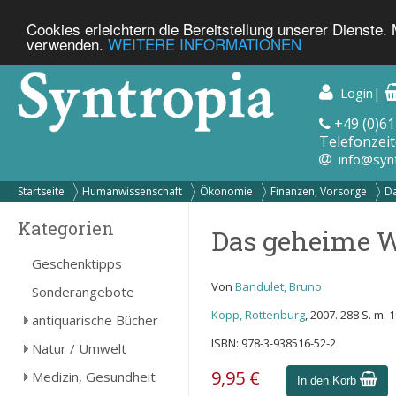
Cookies erleichtern die Bereitstellung unserer Dienste.
verwenden.
WEITERE INFORMATIONEN
|
Login
+49 (0)61
Telefonzeit
info@syn
Startseite
Humanwissenschaft
Ökonomie
Finanzen, Vorsorge
Da
Kategorien
Das geheime W
Geschenktipps
Von
Bandulet, Bruno
Sonderangebote
Kopp, Rottenburg
, 2007. 288 S. m.
antiquarische Bücher
ISBN: 978-3-938516-52-2
Natur / Umwelt
9,95 €
Medizin, Gesundheit
In den Korb