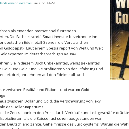
lands versandkostenfrei
. Preis incl. MwSt.
 Jahren als einer der international führenden
en. Die Fachzeitschrift Smart Investor bezeichnete ihn
er deutschen Edelmetall-Szene«, die Vertraulichen
en Goldpapst«. Laut einem Spezialreport von Welt und Welt
er Goldexperten im deutschsprachigen Raum«.
fahren Sie in diesem Buch Unbekanntes, wenig Bekanntes
 Gold und Geld. Und Sie profitieren von der Erfahrung und
er seit drei Jahrzehnten auf den Edelmetall- und
kte zwischen Realität und Fiktion – und warum Gold
lage
mus zwischen Dollar und Gold, die Verschwörung von Jekyll
trale des Dollar-Imperiums
Wie die Zentralbanken den Preis durch Verkäufe und Leihgeschäfte drückt
 kapitulierten, als die Baisse fast schon ausgestanden war
 den Deutschland zahlte. Geheimnisse des Euro-Systems. Warum die Wäh