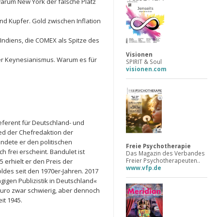
arum New York der falsche Platz
nd Kupfer. Gold zwischen Inflation
Indiens, die COMEX als Spitze des
Visionen
cher Keynesianismus. Warum es für
SPIRIT & Soul
visionen.com
Referent für Deutschland- und
ied der Chefredaktion der
ündete er den politischen
Freie Psychotherapie
 frei erscheint. Bandulet ist
Das Magazin des Verbandes
Freier Psychotherapeuten..
 erhielt er den Preis der
www.vfp.de
ldes seit den 1970er-Jahren. 2017
igen Publizistik in Deutschland«
Euro zwar schwierig, aber dennoch
it 1945.