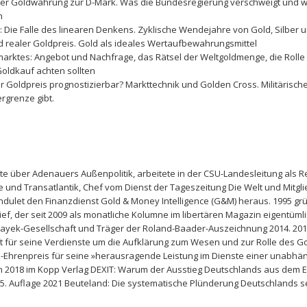
er Goldwährung zur D-Mark. Was die Bundesregierung verschweigt und w
n
Die Falle des linearen Denkens. Zyklische Wendejahre von Gold, Silber u
nd realer Goldpreis. Gold als ideales Wertaufbewahrungsmittel
rktes: Angebot und Nachfrage, das Rätsel der Weltgoldmenge, die Rolle 
oldkauf achten sollten
 der Goldpreis prognostizierbar? Markttechnik und Golden Cross. Militäris
rgrenze gibt.
rte über Adenauers Außenpolitik, arbeitete in der CSU-Landesleitung als 
ne und Transatlantik, Chef vom Dienst der Tageszeitung Die Welt und Mitgl
Bandulet den Finanzdienst Gold & Money Intelligence (G&M) heraus. 1995 gr
f, der seit 2009 als monatliche Kolumne im libertären Magazin eigentümlich
 Hayek-Gesellschaft und Träger der Roland-Baader-Auszeichnung 2014. 2015
 für seine Verdienste um die Aufklärung zum Wesen und zur Rolle des Go
Ehrenpreis für seine »herausragende Leistung im Dienste einer unabhäng
ihm 2018 im Kopp Verlag DEXIT: Warum der Ausstieg Deutschlands aus dem 
5. Auflage 2021 Beuteland: Die systematische Plünderung Deutschlands se