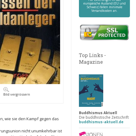
europäische Ausland (EU und
Schweiz) fallen minimale
Versandkosten an.
Top Links -
Magazine
Bild vergrössern
Buddhismus Aktuell
Die buddhistische Zeitschrift
en, wie sie den Kampf gegen das
buddhismus-aktuell.de
rungsunion nicht unumkehrbar ist