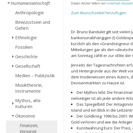
Humanwissenschaft
Diesen Artikel liefern wir
innerhalb Deutsch
Anthropologie
Zum Wunschzettel hinzufügen
Bewusstsein und
Gehirn
Dr. Bruno Bandulet gilt seit vielen
Ethnologie
bankenunabhängigen (!) Goldexpert
kürzlich als den »Grandseigneur d
Fossilien
Mitteilungen gar als den »deutsch
am Sonntag zählt er zur »Elite d
Geschichte
Jenseits der Tagesnachrichten er
Gesellschaft
und Hintergründe aus der Welt von
Medien - Publizistik
dem Insiderwissen eines Autors, d
Devisenmärkten zu Hause ist.
Musiktheorie,
Instrumente
Der Mythos lebt: Die Finanzmär
vielseitiger ist als jede andere An
Mythos, alte
Das Spiegelbild: Der Antagonis
Kulturen
Island und ein Blick in die Leitzen
Ökonomie
Der Goldkrieg: 1996 bis 2001: 
Gold verloren und wie die Anleger
Finanzen,
Kunstwährung Euro: Der Preis,
Vorsorge