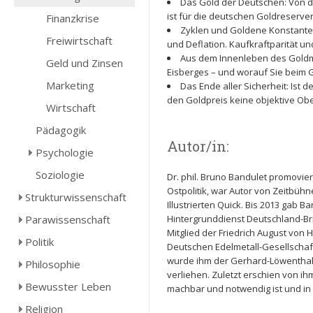
Das Gold der Deutschen: Von d
ist für die deutschen Goldreserve
Finanzkrise
Zyklen und Goldene Konstante: 
Freiwirtschaft
und Deflation. Kaufkraftparität u
Aus dem Innenleben des Goldma
Geld und Zinsen
Eisberges – und worauf Sie beim G
Marketing
Das Ende aller Sicherheit: Ist
den Goldpreis keine objektive Obe
Wirtschaft
Pädagogik
Autor/in:
Psychologie
Soziologie
Dr. phil. Bruno Bandulet promovie
Ostpolitik, war Autor von Zeitbüh
Strukturwissenschaft
Illustrierten Quick. Bis 2013 gab 
Parawissenschaft
Hintergrunddienst Deutschland-Brie
Mitglied der Friedrich August von
Politik
Deutschen Edelmetall-Gesellschaft
wurde ihm der Gerhard-Löwenthal-
Philosophie
verliehen. Zuletzt erschien von 
Bewusster Leben
machbar und notwendig ist und in 
Religion