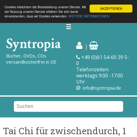
Cookies erleichtern die Bereitstellung unserer Dienste. Mit
AKZEPTIEREN
der Nutzung unserer Dienste erklären Sie sich damit
einverstanden, dass wir Cookies verwenden.
WEITERE INFORMATIONEN
☰
|
Bücher, DVDs, CDs
+49 (0)61 54-60 39 5-
versandkostenfrei in DE
0
Telefonzeiten:
werktags 9:00 -17:00
Uhr
info@syntropia.de
Tai Chi für zwischendurch, 1