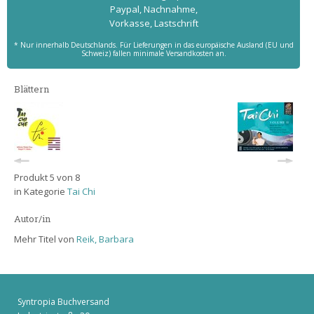
Paypal, Nachnahme,
Vorkasse, Lastschrift
* Nur innerhalb Deutschlands. Für Lieferungen in das europäische Ausland (EU und
Schweiz) fallen minimale Versandkosten an.
Blättern
Produkt 5 von 8
in Kategorie
Tai Chi
Autor/in
Mehr Titel von
Reik, Barbara
Syntropia Buchversand