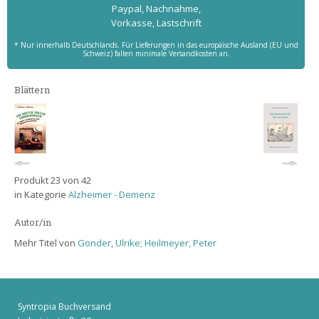
Paypal, Nachnahme,
Vorkasse, Lastschrift
* Nur innerhalb Deutschlands. Für Lieferungen in das europäische Ausland (EU und
Schweiz) fallen minimale Versandkosten an.
Blättern
Produkt 23 von 42
in Kategorie
Alzheimer - Demenz
Autor/in
Mehr Titel von
Gonder, Ulrike; Heilmeyer, Peter
Syntropia Buchversand