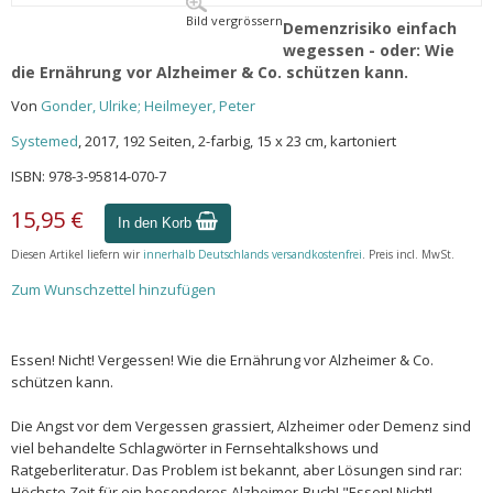
Bild vergrössern
Demenzrisiko einfach
wegessen - oder: Wie
die Ernährung vor Alzheimer & Co. schützen kann.
Von
Gonder, Ulrike; Heilmeyer, Peter
Systemed
, 2017, 192 Seiten, 2-farbig, 15 x 23 cm, kartoniert
ISBN: 978-3-95814-070-7
15,95 €
In den Korb
Diesen Artikel liefern wir
innerhalb Deutschlands versandkostenfrei
. Preis incl. MwSt.
Zum Wunschzettel hinzufügen
Essen! Nicht! Vergessen! Wie die Ernährung vor Alzheimer & Co.
schützen kann.
Die Angst vor dem Vergessen grassiert, Alzheimer oder Demenz sind
viel behandelte Schlagwörter in Fernsehtalkshows und
Ratgeberliteratur. Das Problem ist bekannt, aber Lösungen sind rar:
Höchste Zeit für ein besonderes Alzheimer-Buch! "Essen! Nicht!