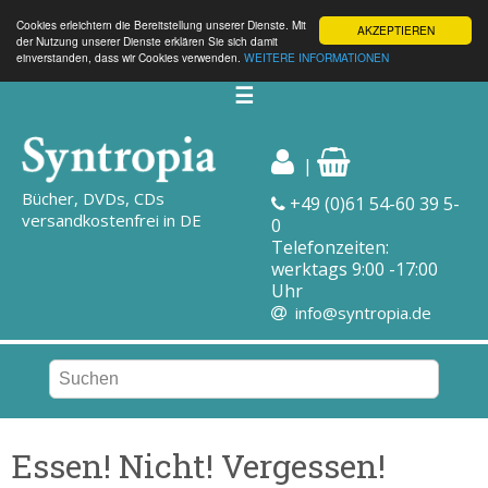
Cookies erleichtern die Bereitstellung unserer Dienste. Mit
AKZEPTIEREN
der Nutzung unserer Dienste erklären Sie sich damit
einverstanden, dass wir Cookies verwenden.
WEITERE INFORMATIONEN
☰
|
Bücher, DVDs, CDs
+49 (0)61 54-60 39 5-
versandkostenfrei in DE
0
Telefonzeiten:
werktags 9:00 -17:00
Uhr
info@syntropia.de
Essen! Nicht! Vergessen!