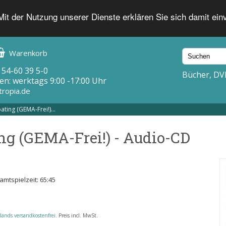
 Mit der Nutzung unserer Dienste erklären Sie sich damit ei
Warenkorb
 54-60 39 5-0
Bücher, DV
en: werktags 9:00 -17:00 Uhr
tropia.de
ating (GEMA-Frei!)...
ng (GEMA-Frei!) - Audio-CD
amtspielzeit: 65:45
lands versandkostenfrei
. Preis incl. MwSt.