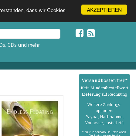
AKZEPTIEREN
nverstanden, dass wir Cookies
Ds, CDs und mehr
Versand­kostenfrei!*
Kein Mindest­bestell­wert
Lieferung auf Rechnung
Weitere Zahlungs­
optionen:
Paypal, Nachnahme,
Vorkasse, Lastschrift
* Nur innerhalb Deutschlands.
Für Lieferungen in das