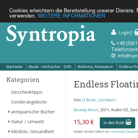
Cookies erleichtern die Bereitstellung unserer Dienste.
verwenden.
WEITERE INFORMATIONEN
|
Login
+49 (0)61
Telefonzeit
info@syn
Startseite
Musik - Hörbücher - DVD
Wellness, Relaxation
Endless Flo
Kategorien
Endless Floati
Geschenktipps
Von
O´Brian, Ceridwen
Sonderangebote
Beauty Music
, 2011, Audio-CD, Ges
antiquarische Bücher
15,30 €
Natur / Umwelt
In den Korb
Medizin, Gesundheit
Diesen Artikel liefern wir
innerhalb Deutsch