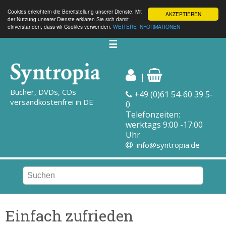
Cookies erleichtern die Bereitstellung unserer Dienste. Mit
AKZEPTIEREN
der Nutzung unserer Dienste erklären Sie sich damit
einverstanden, dass wir Cookies verwenden.
WEITERE INFORMATIONEN
☰
|
Bücher, DVDs, CDs
+49 (0)61 54-60 39 5-
versandkostenfrei in DE
0
Telefonzeiten:
werktags 9:00 -17:00
Uhr
info@syntropia.de
Einfach zufrieden