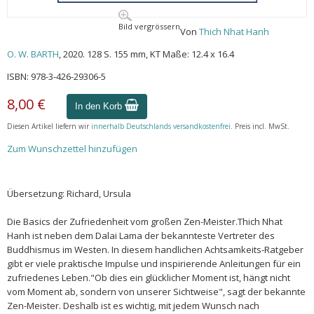
Bild vergrössern
Von
Thich Nhat Hanh
O. W. BARTH
, 2020. 128 S. 155 mm, KT Maße: 12.4 x 16.4
ISBN: 978-3-426-29306-5
8,00 €
In den Korb
Diesen Artikel liefern wir
innerhalb Deutschlands versandkostenfrei
. Preis incl. MwSt.
Zum Wunschzettel hinzufügen
Übersetzung: Richard, Ursula
Die Basics der Zufriedenheit vom großen Zen-Meister.Thich Nhat
Hanh ist neben dem Dalai Lama der bekannteste Vertreter des
Buddhismus im Westen. In diesem handlichen Achtsamkeits-Ratgeber
gibt er viele praktische Impulse und inspirierende Anleitungen für ein
zufriedenes Leben."Ob dies ein glücklicher Moment ist, hängt nicht
vom Moment ab, sondern von unserer Sichtweise", sagt der bekannte
Zen-Meister. Deshalb ist es wichtig, mit jedem Wunsch nach