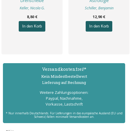
Drehscheibe
Astrologie
Keller, Nicola G.
Schiller, Benjamin
8,80 €
12,90 €
In den Korb
In den Korb
Versand­kostenfrei!*
Kein Mindest­bestell­wert
Lieferung auf Rechnung
Weitere Zahlungs­optionen:
Paypal, Nachnahme,
Vorkasse, Lastschrift
* Nur innerhalb Deutschlands. Für Lieferungen in das europäische Ausland (EU und
Schweiz) fallen minimale Versandkosten an.