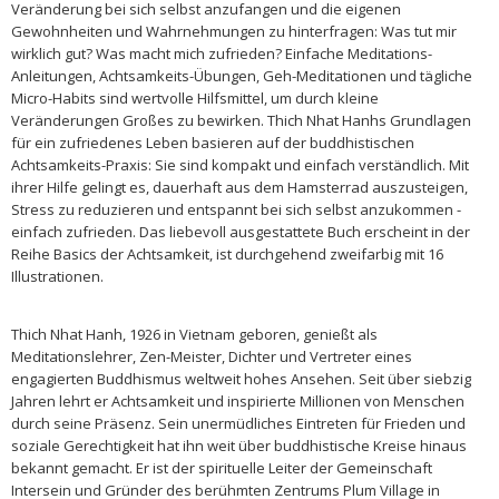
Veränderung bei sich selbst anzufangen und die eigenen
Gewohnheiten und Wahrnehmungen zu hinterfragen: Was tut mir
wirklich gut? Was macht mich zufrieden? Einfache Meditations-
Anleitungen, Achtsamkeits-Übungen, Geh-Meditationen und tägliche
Micro-Habits sind wertvolle Hilfsmittel, um durch kleine
Veränderungen Großes zu bewirken. Thich Nhat Hanhs Grundlagen
für ein zufriedenes Leben basieren auf der buddhistischen
Achtsamkeits-Praxis: Sie sind kompakt und einfach verständlich. Mit
ihrer Hilfe gelingt es, dauerhaft aus dem Hamsterrad auszusteigen,
Stress zu reduzieren und entspannt bei sich selbst anzukommen -
einfach zufrieden. Das liebevoll ausgestattete Buch erscheint in der
Reihe Basics der Achtsamkeit, ist durchgehend zweifarbig mit 16
Illustrationen.
Thich Nhat Hanh, 1926 in Vietnam geboren, genießt als
Meditationslehrer, Zen-Meister, Dichter und Vertreter eines
engagierten Buddhismus weltweit hohes Ansehen. Seit über siebzig
Jahren lehrt er Achtsamkeit und inspirierte Millionen von Menschen
durch seine Präsenz. Sein unermüdliches Eintreten für Frieden und
soziale Gerechtigkeit hat ihn weit über buddhistische Kreise hinaus
bekannt gemacht. Er ist der spirituelle Leiter der Gemeinschaft
Intersein und Gründer des berühmten Zentrums Plum Village in