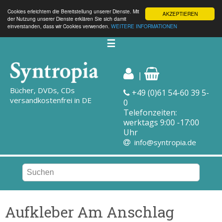
Cookies erleichtern die Bereitstellung unserer Dienste. Mit
AKZEPTIEREN
der Nutzung unserer Dienste erklären Sie sich damit
einverstanden, dass wir Cookies verwenden.
WEITERE INFORMATIONEN
☰
|
Bücher, DVDs, CDs
+49 (0)61 54-60 39 5-
versandkostenfrei in DE
0
Telefonzeiten:
werktags 9:00 -17:00
Uhr
info@syntropia.de
Aufkleber Am Anschlag