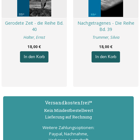
Gerodete Zeit - die Reihe Bd.
Nachgetragenes - Die Reihe
40
Bd. 39
Halter, Ernst
Trummer, Silvia
18,00 €
18,00 €
In den Korb
In den Korb
Versand­kostenfrei!*
Kein Mindest­bestell­wert
Lieferung auf Rechnung
Weitere Zahlungs­optionen:
Paypal, Nachnahme,