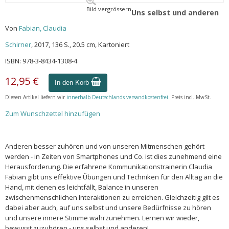
Bild vergrössern
Uns selbst und anderen
Von
Fabian, Claudia
Schirner
, 2017, 136 S., 20.5 cm, Kartoniert
ISBN: 978-3-8434-1308-4
12,95 €
In den Korb
Diesen Artikel liefern wir
innerhalb Deutschlands versandkostenfrei
. Preis incl. MwSt.
Zum Wunschzettel hinzufügen
Anderen besser zuhören und von unseren Mitmenschen gehört
werden - in Zeiten von Smartphones und Co. ist dies zunehmend eine
Herausforderung. Die erfahrene Kommunikationstrainerin Claudia
Fabian gibt uns effektive Übungen und Techniken für den Alltag an die
Hand, mit denen es leichtfällt, Balance in unseren
zwischenmenschlichen Interaktionen zu erreichen. Gleichzeitig gilt es
dabei aber auch, auf uns selbst und unsere Bedürfnisse zu hören
und unsere innere Stimme wahrzunehmen. Lernen wir wieder,
bewusst zuzuhören - uns selbst und anderen!