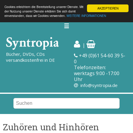
Cookies erleichtern die Bereitstellung unserer Dienste. Mit
AKZEPTIEREN
der Nutzung unserer Dienste erklären Sie sich damit
einverstanden, dass wir Cookies verwenden.
WEITERE INFORMATIONEN
☰
|
Bücher, DVDs, CDs
+49 (0)61 54-60 39 5-
versandkostenfrei in DE
0
Telefonzeiten:
werktags 9:00 -17:00
Uhr
info@syntropia.de
Zuhören und Hinhören