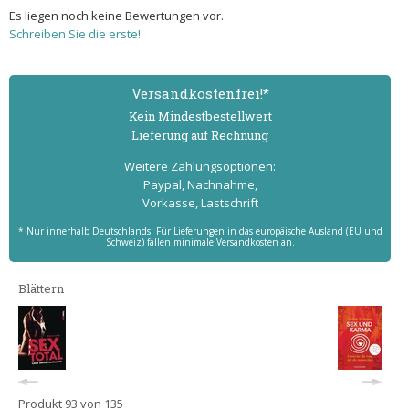
Es liegen noch keine Bewertungen vor.
Schreiben Sie die erste!
Versand­kostenfrei!*
Kein Mindest­bestell­wert
Lieferung auf Rechnung
Weitere Zahlungs­optionen:
Paypal, Nachnahme,
Vorkasse, Lastschrift
* Nur innerhalb Deutschlands. Für Lieferungen in das europäische Ausland (EU und
Schweiz) fallen minimale Versandkosten an.
Blättern
Produkt 93 von 135