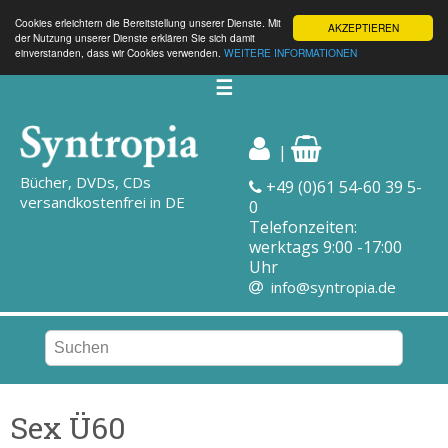
Cookies erleichtern die Bereitstellung unserer Dienste. Mit
AKZEPTIEREN
der Nutzung unserer Dienste erklären Sie sich damit
einverstanden, dass wir Cookies verwenden.
WEITERE INFORMATIONEN
☰
|
Bücher, DVDs, CDs
+49 (0)61 54-60 39 5-
versandkostenfrei in DE
0
Telefonzeiten:
werktags 9:00 -17:00
Uhr
info@syntropia.de
Sex Ü60