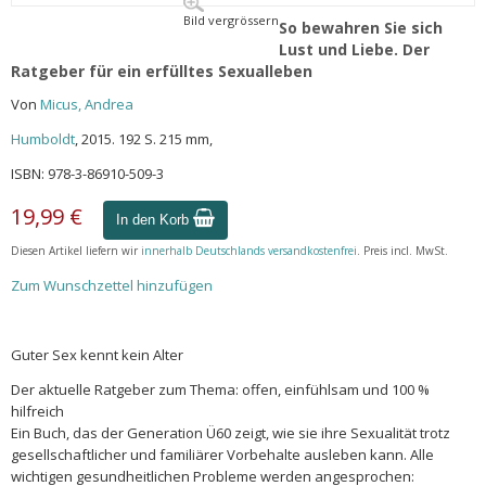
Bild vergrössern
So bewahren Sie sich
Lust und Liebe. Der
Ratgeber für ein erfülltes Sexualleben
Von
Micus, Andrea
Humboldt
, 2015. 192 S. 215 mm,
ISBN: 978-3-86910-509-3
19,99 €
In den Korb
Diesen Artikel liefern wir
innerhalb Deutschlands versandkostenfrei
. Preis incl. MwSt.
Zum Wunschzettel hinzufügen
Guter Sex kennt kein Alter
Der aktuelle Ratgeber zum Thema: offen, einfühlsam und 100 %
hilfreich
Ein Buch, das der Generation Ü60 zeigt, wie sie ihre Sexualität trotz
gesellschaftlicher und familiärer Vorbehalte ausleben kann. Alle
wichtigen gesundheitlichen Probleme werden angesprochen: