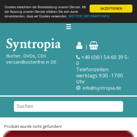
Cookies erleichtern die Bereitstellung unserer Dienste. Mit
AKZEPTIEREN
der Nutzung unserer Dienste erklären Sie sich damit
einverstanden, dass wir Cookies verwenden.
WEITERE INFORMATIONEN
☰
|
Bücher, DVDs, CDs
+49 (0)61 54-60 39 5-
versandkostenfrei in DE
0
Telefonzeiten:
werktags 9:00 -17:00
Uhr
info@syntropia.de
Produkt wurde nicht gefunden!