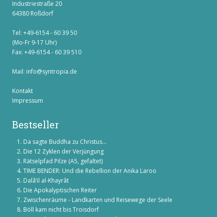
Industriestraße 20
64380 Roßdorf
Tel: +49-6154 - 60 39 50
(Mo-Fr 9-17 Uhr)
Fax: +49-6154 - 60 39 510
Mail:
info@syntropia.de
Kontakt
Impressum
Bestseller
Da sagte Buddha zu Christus...
Die 12 Zyklen der Verjüngung
Rätselpfad Pilze (A5, gefaltet)
TIME BENDER: Und die Rebellion der Anika Laroo
Dalâ’il al-Khayrât
Die Apokalyptischen Reiter
Zwischenräume - Landkarten und Reisewege der Seele
Böll kam nicht bis Troisdorf