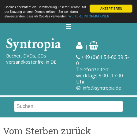
Cookies erleichtern die Bereitstellung unserer Dienste. Mit
AKZEPTIEREN
der Nutzung unserer Dienste erklären Sie sich damit
einverstanden, dass wir Cookies verwenden.
WEITERE INFORMATIONEN
☰
|
Bücher, DVDs, CDs
+49 (0)61 54-60 39 5-
versandkostenfrei in DE
0
Telefonzeiten:
werktags 9:00 -17:00
Uhr
info@syntropia.de
Vom Sterben zurück