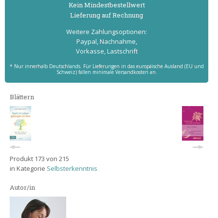
Kein Mindest­bestell­wert
Lieferung auf Rechnung
Weitere Zahlungs­optionen:
Paypal, Nachnahme,
Vorkasse, Lastschrift
* Nur innerhalb Deutschlands. Für Lieferungen in das europäische Ausland (EU und
Schweiz) fallen minimale Versandkosten an.
Blättern
Produkt 173 von 215
in Kategorie
Selbsterkenntnis
Autor/in