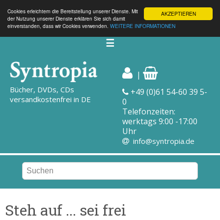
Cookies erleichtern die Bereitstellung unserer Dienste. Mit
AKZEPTIEREN
der Nutzung unserer Dienste erklären Sie sich damit
einverstanden, dass wir Cookies verwenden.
WEITERE INFORMATIONEN
☰
|
Bücher, DVDs, CDs
+49 (0)61 54-60 39 5-
versandkostenfrei in DE
0
Telefonzeiten:
werktags 9:00 -17:00
Uhr
info@syntropia.de
Steh auf ... sei frei