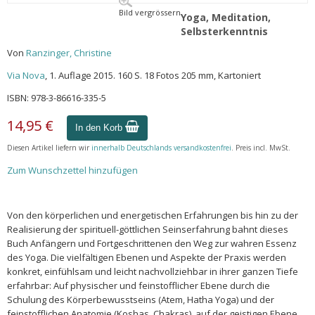
Bild vergrössern
Yoga, Meditation,
Selbsterkenntnis
Von
Ranzinger, Christine
Via Nova
, 1. Auflage 2015. 160 S. 18 Fotos 205 mm, Kartoniert
ISBN: 978-3-86616-335-5
14,95 €
In den Korb
Diesen Artikel liefern wir
innerhalb Deutschlands versandkostenfrei
. Preis incl. MwSt.
Zum Wunschzettel hinzufügen
Von den körperlichen und energetischen Erfahrungen bis hin zu der
Realisierung der spirituell-göttlichen Seinserfahrung bahnt dieses
Buch Anfängern und Fortgeschrittenen den Weg zur wahren Essenz
des Yoga. Die vielfältigen Ebenen und Aspekte der Praxis werden
konkret, einfühlsam und leicht nachvollziehbar in ihrer ganzen Tiefe
erfahrbar: Auf physischer und feinstofflicher Ebene durch die
Schulung des Körperbewusstseins (Atem, Hatha Yoga) und der
feinstofflichen Anatomie (Koshas, Chakras), auf der geistigen Ebene