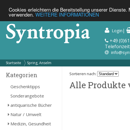
Cookies erleichtern die Bereitstellung unserer Dienste.
verwenden.
WEITERE INFORMATIONEN
|
Login
+49 (0)61
Telefonzeit
info@syn
Startseite
Spring, Anselm
Kategorien
Sortieren nach:
Alle Produkte 
Geschenktipps
Sonderangebote
antiquarische Bücher
Natur / Umwelt
Medizin, Gesundheit