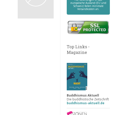
europäische Ausland (EU und
Schweiz) fallen minimale
Versandkosten an.
Top Links -
Magazine
Buddhismus Aktuell
Die buddhistische Zeitschrift
buddhismus-aktuell.de