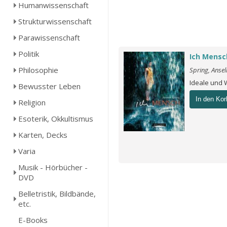
Humanwissenschaft
Strukturwissenschaft
Parawissenschaft
Politik
Ich Mensc
Philosophie
Spring, Anse
Ideale und 
Bewusster Leben
In den Kor
Religion
Esoterik, Okkultismus
Karten, Decks
Varia
Musik - Hörbücher -
DVD
Belletristik, Bildbände,
etc.
E-Books