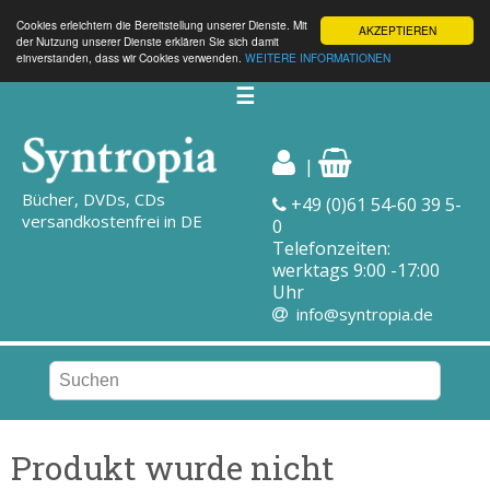
Cookies erleichtern die Bereitstellung unserer Dienste. Mit
AKZEPTIEREN
der Nutzung unserer Dienste erklären Sie sich damit
einverstanden, dass wir Cookies verwenden.
WEITERE INFORMATIONEN
☰
|
Bücher, DVDs, CDs
+49 (0)61 54-60 39 5-
versandkostenfrei in DE
0
Telefonzeiten:
werktags 9:00 -17:00
Uhr
info@syntropia.de
Produkt wurde nicht