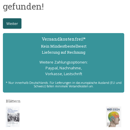
gefunden!
Weiter
Versand­kostenfrei!*
Kein Mindest­bestell­wert
Lieferung auf Rechnung
Weitere Zahlungs­optionen:
Paypal, Nachnahme,
Vorkasse, Lastschrift
* Nur innerhalb Deutschlands. Für Lieferungen in das europäische Ausland (EU und
Schweiz) fallen minimale Versandkosten an.
Blättern