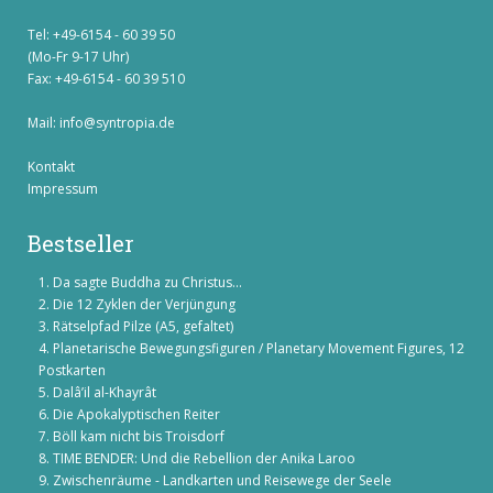
Tel: +49-6154 - 60 39 50
(Mo-Fr 9-17 Uhr)
Fax: +49-6154 - 60 39 510
Mail:
info@syntropia.de
Kontakt
Impressum
Bestseller
Da sagte Buddha zu Christus...
Die 12 Zyklen der Verjüngung
Rätselpfad Pilze (A5, gefaltet)
Planetarische Bewegungsfiguren / Planetary Movement Figures, 12
Postkarten
Dalâ’il al-Khayrât
Die Apokalyptischen Reiter
Böll kam nicht bis Troisdorf
TIME BENDER: Und die Rebellion der Anika Laroo
Zwischenräume - Landkarten und Reisewege der Seele