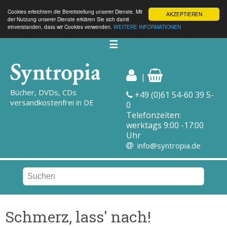
Cookies erleichtern die Bereitstellung unserer Dienste. Mit
AKZEPTIEREN
der Nutzung unserer Dienste erklären Sie sich damit
einverstanden, dass wir Cookies verwenden.
WEITERE INFORMATIONEN
☰
|
Bücher, DVDs, CDs
+49 (0)61 54-60 39 5-
versandkostenfrei in DE
0
Telefonzeiten:
werktags 9:00 -17:00
Uhr
info@syntropia.de
Schmerz, lass' nach!