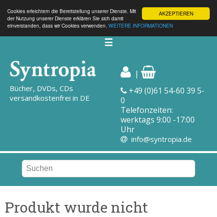
Cookies erleichtern die Bereitstellung unserer Dienste. Mit
AKZEPTIEREN
der Nutzung unserer Dienste erklären Sie sich damit
einverstanden, dass wir Cookies verwenden.
WEITERE INFORMATIONEN
☰
|
Bücher, DVDs, CDs
+49 (0)61 54-60 39 5-
versandkostenfrei in DE
0
Telefonzeiten:
werktags 9:00 -17:00
Uhr
info@syntropia.de
Produkt wurde nicht