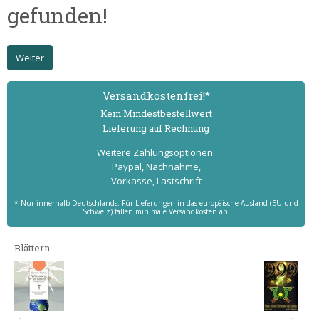
gefunden!
Weiter
Versand­kostenfrei!*
Kein Mindest­bestell­wert
Lieferung auf Rechnung
Weitere Zahlungs­optionen:
Paypal, Nachnahme,
Vorkasse, Lastschrift
* Nur innerhalb Deutschlands. Für Lieferungen in das europäische Ausland (EU und
Schweiz) fallen minimale Versandkosten an.
Blättern