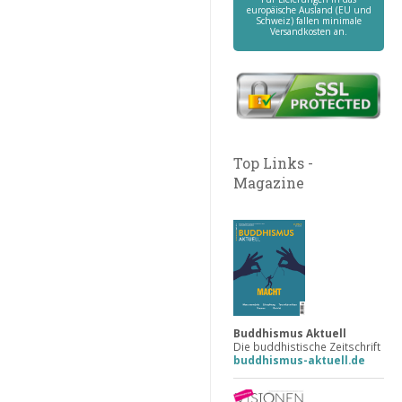
europäische Ausland (EU und
Schweiz) fallen minimale
Versandkosten an.
Top Links -
Magazine
Buddhismus Aktuell
Die buddhistische Zeitschrift
buddhismus-aktuell.de