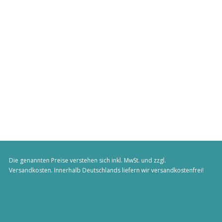
Die genannten Preise verstehen sich inkl. MwSt. und zzgl.
Versandkosten
. Innerhalb Deutschlands liefern wir versandkostenfrei!