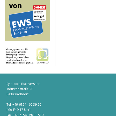
Syntropia Buchversand
Industriestraße 20
64380 Roßdorf
Tel: +49-6154 - 60 39 50
(Mo-Fr 9-17 Uhr)
Fax: +49-6154 - 60 39 510