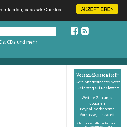
AKZEPTIEREN
nverstanden, dass wir Cookies
Ds, CDs und mehr
Versand­kostenfrei!*
Kein Mindest­bestell­wert
Lieferung auf Rechnung
Weitere Zahlungs­
optionen:
Paypal, Nachnahme,
Vorkasse, Lastschrift
* Nur innerhalb Deutschlands.
Für Lieferungen in das