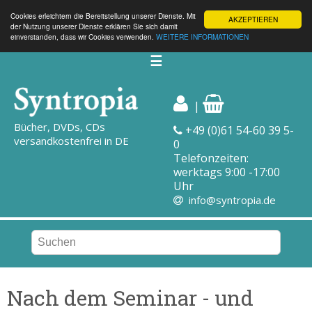
Cookies erleichtern die Bereitstellung unserer Dienste. Mit
AKZEPTIEREN
der Nutzung unserer Dienste erklären Sie sich damit
einverstanden, dass wir Cookies verwenden.
WEITERE INFORMATIONEN
☰
|
Bücher, DVDs, CDs
+49 (0)61 54-60 39 5-
versandkostenfrei in DE
0
Telefonzeiten:
werktags 9:00 -17:00
Uhr
info@syntropia.de
Nach dem Seminar - und