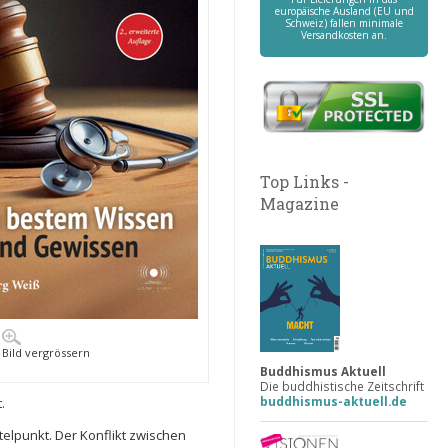
europäische Ausland (EU und
Schweiz) fallen minimale
Versandkosten an.
Top Links -
Magazine
Bild vergrössern
Buddhismus Aktuell
Die buddhistische Zeitschrift
buddhismus-aktuell.de
.
telpunkt. Der Konflikt zwischen