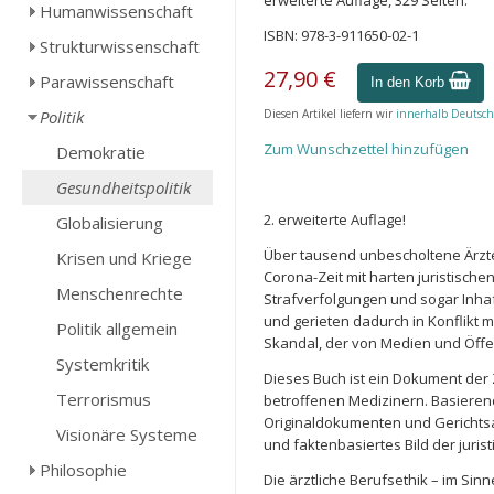
erweiterte Auflage, 329 Seiten.
Humanwissenschaft
ISBN: 978-3-911650-02-1
Strukturwissenschaft
27,90 €
Parawissenschaft
In den Korb
Politik
Diesen Artikel liefern wir
innerhalb Deutsch
Zum Wunschzettel hinzufügen
Demokratie
Gesundheitspolitik
2. erweiterte Auflage!
Globalisierung
Über tausend unbescholtene Ärzt
Krisen und Kriege
Corona-Zeit mit harten juristisch
Menschenrechte
Strafverfolgungen und sogar Inhaft
und gerieten dadurch in Konflikt m
Politik allgemein
Skandal, der von Medien und Öffen
Systemkritik
Dieses Buch ist ein Dokument der
Terrorismus
betroffenen Medizinern. Basierend
Originaldokumenten und Gerichtsa
Visionäre Systeme
und faktenbasiertes Bild der jurist
Philosophie
Die ärztliche Berufsethik – im Si