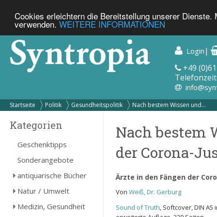
Cookies erleichtern die Bereitstellung unserer Dienste.
verwenden.
WEITERE INFORMATIONEN
|
Login
+49 (0)61
Telefonzeit
info@syn
Startseite
Politik
Gesundheitspolitik
Nach bestem Wissen und...
Kategorien
Nach bestem W
Geschenktipps
der Corona-Jus
Sonderangebote
antiquarische Bücher
Ärzte in den Fängen der Coro
Natur / Umwelt
Von
Weiß, Dr. Gerburg
Medizin, Gesundheit
Sound of Truth
, Softcover, DIN A5