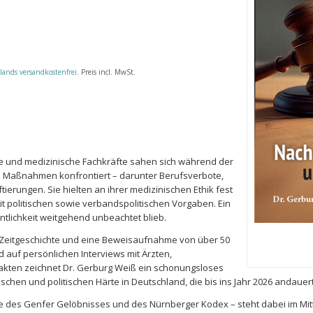
lands versandkostenfrei
. Preis incl. MwSt.
e und medizinische Fachkräfte sahen sich während der
en Maßnahmen konfrontiert – darunter Berufsverbote,
ierungen. Sie hielten an ihrer medizinischen Ethik fest
it politischen sowie verbandspolitischen Vorgaben. Ein
tlichkeit weitgehend unbeachtet blieb.
 Zeitgeschichte und eine Beweisaufnahme von über 50
 auf persönlichen Interviews mit Ärzten,
kten zeichnet Dr. Gerburg Weiß ein schonungsloses
ischen und politischen Härte in Deutschland, die bis ins Jahr 2026 andauert
nne des Genfer Gelöbnisses und des Nürnberger Kodex – steht dabei im Mit