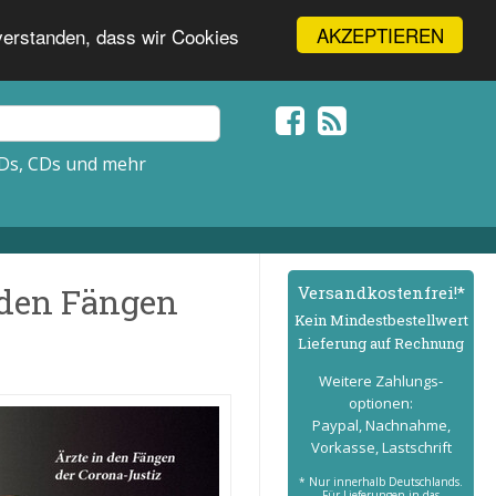
AKZEPTIEREN
nverstanden, dass wir Cookies
Ds, CDs und mehr
 den Fängen
Versand­kostenfrei!*
Kein Mindest­bestell­wert
Lieferung auf Rechnung
Weitere Zahlungs­
optionen:
Paypal, Nachnahme,
Vorkasse, Lastschrift
* Nur innerhalb Deutschlands.
Für Lieferungen in das