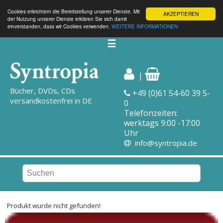
Cookies erleichtern die Bereitstellung unserer Dienste. Mit
AKZEPTIEREN
der Nutzung unserer Dienste erklären Sie sich damit
einverstanden, dass wir Cookies verwenden.
WEITERE INFORMATIONEN
☰
|
Bücher, DVDs, CDs
+49 (0)61 54-60 39 5-
versandkostenfrei in DE
0
Telefonzeiten:
werktags 9:00 -17:00
Uhr
info@syntropia.de
Produkt wurde nicht gefunden!