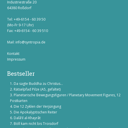
Industriestraße 20
64380 Roßdorf
Tel: +49-6154 - 60 39 50
(Mo-Fr 9-17 Uhr)
Fax: +49-6154 - 60 39 510
Mail:
info@syntropia.de
Kontakt
Impressum
Bestseller
Da sagte Buddha zu Christus...
Rätselpfad Pilze (A5, gefaltet)
Planetarische Bewegungsfiguren / Planetary Movement Figures, 12
Postkarten
Die 12 Zyklen der Verjüngung
Die Apokalyptischen Reiter
Dalâ’il al-Khayrât
Böll kam nicht bis Troisdorf