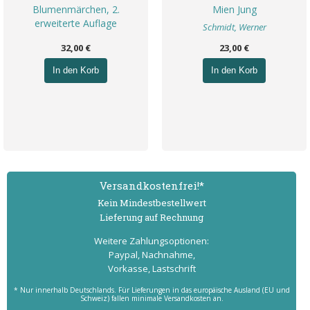
Blumenmärchen, 2.
Mien Jung
erweiterte Auflage
Schmidt, Werner
32,00 €
23,00 €
In den Korb
In den Korb
Versand­kostenfrei!*
Kein Mindest­bestell­wert
Lieferung auf Rechnung
Weitere Zahlungs­optionen:
Paypal, Nachnahme,
Vorkasse, Lastschrift
* Nur innerhalb Deutschlands. Für Lieferungen in das europäische Ausland (EU und
Schweiz) fallen minimale Versandkosten an.