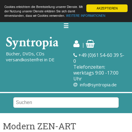
Cookies erleichtern die Bereitstellung unserer Dienste. Mit
AKZEPTIEREN
der Nutzung unserer Dienste erklären Sie sich damit
einverstanden, dass wir Cookies verwenden.
WEITERE INFORMATIONEN
☰
|
Bücher, DVDs, CDs
+49 (0)61 54-60 39 5-
versandkostenfrei in DE
0
Telefonzeiten:
werktags 9:00 -17:00
Uhr
info@syntropia.de
Modern ZEN-ART