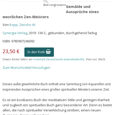
Bild vergrössern
Gemälde und
Aussprüche eines
westlichen Zen-Meisters
Von
Kopp, Zensho W.
Synergia Verlag
, 2019. 136 S., gebunden, durchgehend farbig
ISBN: 9783907246092
23,50 €
In den Korb
Diesen Artikel liefern wir
innerhalb Deutschlands versandkostenfrei
. Preis incl. MwSt.
Zum Wunschzettel hinzufügen
Dieses außergewöhnliche Buch enthält eine Sammlung von Aquarellen und
inspirienden Aussprüchen eines großen spirituellen Meisters unserer Zeit.
Es ist ein kostbares Buch der meditativen Stille und geistigen Klarheit
und zugleich ein spirituelles Buch ganz besonderer Art. Denn es bietet
allen, die nach spiritueller Verwirklichung streben, einen neuen