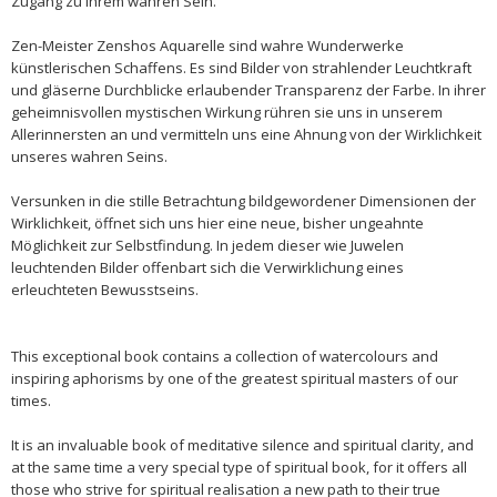
Zugang zu ihrem wahren Sein.
Zen-Meister Zenshos Aquarelle sind wahre Wunderwerke
künstlerischen Schaffens. Es sind Bilder von strahlender Leuchtkraft
und gläserne Durchblicke erlaubender Transparenz der Farbe. In ihrer
geheimnisvollen mystischen Wirkung rühren sie uns in unserem
Allerinnersten an und vermitteln uns eine Ahnung von der Wirklichkeit
unseres wahren Seins.
Versunken in die stille Betrachtung bildgewordener Dimensionen der
Wirklichkeit, öffnet sich uns hier eine neue, bisher ungeahnte
Möglichkeit zur Selbstfindung. In jedem dieser wie Juwelen
leuchtenden Bilder offenbart sich die Verwirklichung eines
erleuchteten Bewusstseins.
This exceptional book contains a collection of watercolours and
inspiring aphorisms by one of the greatest spiritual masters of our
times.
It is an invaluable book of meditative silence and spiritual clarity, and
at the same time a very special type of spiritual book, for it offers all
those who strive for spiritual realisation a new path to their true