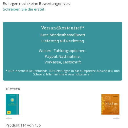
Es liegen noch keine Bewertungen vor.
Schreiben Sie die erste!
Versand­kostenfrei!*
Kein Mindest­bestell­wert
Lieferung auf Rechnung
Weitere Zahlungs­optionen:
Paypal, Nachnahme,
Vorkasse, Lastschrift
* Nur innerhalb Deutschlands. Für Lieferungen in das europäische Ausland (EU und
Schweiz) fallen minimale Versandkosten an.
Blättern
Produkt 114 von 156