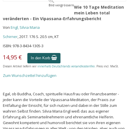
Bild vergrössern
Wie 10 Tage Meditation
mein Leben total
veränderten - Ein Vipassana-Erfahrungsbericht
Von
Engl, Silvia Maria
Schirner
, 2017. 176 S. 20.5 cm, KT
ISBN: 978-3-8434-1305-3
14,95 €
In den Korb
Diesen Artikel liefern wir
innerhalb Deutschlands versandkostenfrei
. Preis incl. MwSt.
Zum Wunschzettel hinzufügen
Egal, ob Buddha, Coach, spirituelle Hausfrau oder Finanzbeamter -
jeder kann die Vorteile der Vipassana-Meditation, der Praxis zur
Entfaltung der Einsicht, für sich nutzen und dabei in der Stille zum
wahren Selbst finden. Silvia Maria Engl weiß das aus eigener
Erfahrung als Seminarteilnehmerin und ehrenamtliche Helferin.
Gewohnt kompetent und humorvoll berichtet sie von ihren eigenen
Vipassana-Erfahrungen in aller Welt - von den Hürden, aber auch von