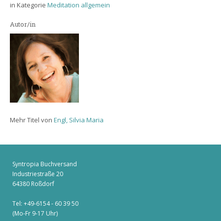
in Kategorie
Meditation allgemein
Autor/in
Mehr Titel von
Engl, Silvia Maria
Syntropia Buchversand
Industriestraße 20
64380 Roßdorf
Tel: +49-6154 - 60 39 50
(Mo-Fr 9-17 Uhr)