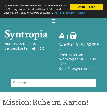
Cookies erleichtern die Bereitstellung unserer Dienste. Mit
AKZEPTIEREN
der Nutzung unserer Dienste erklären Sie sich damit
einverstanden, dass wir Cookies verwenden.
WEITERE INFORMATIONEN
☰
|
Bücher, DVDs, CDs
+49 (0)61 54-60 39 5-
versandkostenfrei in DE
0
Telefonzeiten:
werktags 9:00 -17:00
Uhr
info@syntropia.de
Mission: Ruhe im Karton!