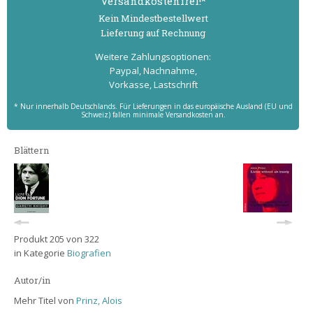
Versand­kostenfrei!*
Kein Mindest­bestell­wert
Lieferung auf Rechnung
Weitere Zahlungs­optionen:
Paypal, Nachnahme,
Vorkasse, Lastschrift
* Nur innerhalb Deutschlands. Für Lieferungen in das europäische Ausland (EU und
Schweiz) fallen minimale Versandkosten an.
Blättern
Produkt 205 von 322
in Kategorie
Biografien
Autor/in
Mehr Titel von
Prinz, Alois