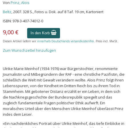
Von
Prinz, Alois
Beltz
, 2007. 328 S., Fotos u. Dok. auf 8 Taf. 19 cm, Kartoniert
ISBN: 978-3-407-74012-0
9,00 €
In den Korb
Diesen Artikel liefern wir
innerhalb Deutschlands versandkostenfrei
. Preis incl. MwSt.
Zum Wunschzettel hinzufügen
Ulrike Marie Meinhof (1934-1976) war Bürgerstochter, renommierte
Journalistin und Mitbegründerin der RAF - eine christliche Pazifistin, die
schließlich die Welt mit Gewalt verändern wollte. Alois Prinz folgt ihren
Lebensspuren, von der Kindheit im Dritten Reich bis zu ihrem Tod in
Stammheim. Mit gebotener Distanz erzählt er ein Leben, in dem sich
die Nachkriegsgeschichte der Bundesrepublik spiegelt und das
zugleich fundamentale Fragen politischer Ethik aufwirft. Ein
moralisches Urteil über den Menschen Ulrike Meinhof überlässt Prinz
indes dem Leser.
»Ein nachdenkliches Portrait über Ulrike Meinhof, das tiefe Einblicke in