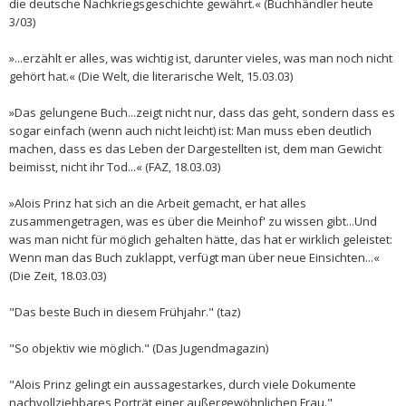
die deutsche Nachkriegsgeschichte gewährt.« (Buchhändler heute
3/03)
»...erzählt er alles, was wichtig ist, darunter vieles, was man noch nicht
gehört hat.« (Die Welt, die literarische Welt, 15.03.03)
»Das gelungene Buch...zeigt nicht nur, dass das geht, sondern dass es
sogar einfach (wenn auch nicht leicht) ist: Man muss eben deutlich
machen, dass es das Leben der Dargestellten ist, dem man Gewicht
beimisst, nicht ihr Tod...« (FAZ, 18.03.03)
»Alois Prinz hat sich an die Arbeit gemacht, er hat alles
zusammengetragen, was es über die Meinhof' zu wissen gibt...Und
was man nicht für möglich gehalten hätte, das hat er wirklich geleistet:
Wenn man das Buch zuklappt, verfügt man über neue Einsichten...«
(Die Zeit, 18.03.03)
"Das beste Buch in diesem Frühjahr." (taz)
"So objektiv wie möglich." (Das Jugendmagazin)
"Alois Prinz gelingt ein aussagestarkes, durch viele Dokumente
nachvollziehbares Porträt einer außergewöhnlichen Frau."