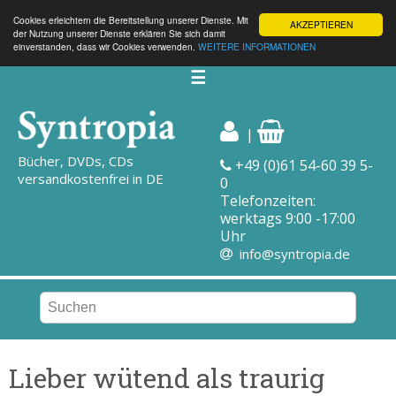
Cookies erleichtern die Bereitstellung unserer Dienste. Mit
AKZEPTIEREN
der Nutzung unserer Dienste erklären Sie sich damit
einverstanden, dass wir Cookies verwenden.
WEITERE INFORMATIONEN
☰
|
Bücher, DVDs, CDs
+49 (0)61 54-60 39 5-
versandkostenfrei in DE
0
Telefonzeiten:
werktags 9:00 -17:00
Uhr
info@syntropia.de
Lieber wütend als traurig