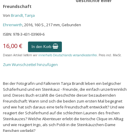
Geschichte einer
Freundschaft
Von
Brandt, Tanja
Ehrenwirth
, 2016, 160 S., 217 mm, Gebunden
ISBN: 978-3-431-03969-6
16,00 €
In den Korb
Diesen Artikel liefern wir
innerhalb Deutschlands versandkostenfrei
. Preis incl. MwSt.
Zum Wunschzettel hinzufügen
Bei der Fotografin und Falknerin Tanja Brandt leben ein belgischer
Schäferhund und ein Steinkauz - Freunde, die einfach unzertrennlich
sind. Dieses Buch erzählt die Geschichte dieser bezaubernden
Freundschaft: Wann sind sich die beiden zum ersten Mal begegnet
und wie hat sich daraus eine tiefe Freundschaft entwickelt? Und wie
reagiert der Schäferhund auf die schlechten Launen des frechen
Steinkauzes? Welche Abenteuer erlebt die tierische Clique im Alltag
und wie reagiert Ingo, als sich Poldi in die Steinkäuzchen-Dame
Fienchen verliebt?