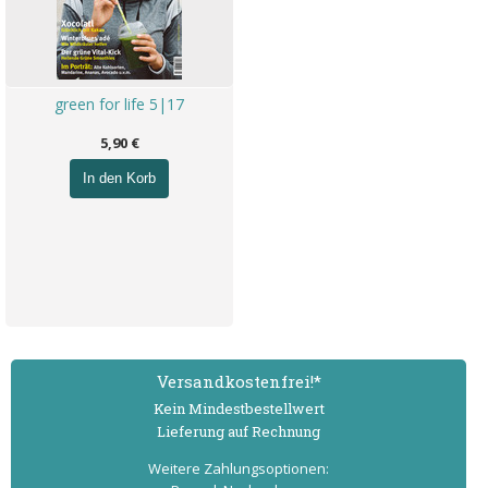
green for life 5|17
5,90 €
In den Korb
Versand­kostenfrei!*
Kein Mindest­bestell­wert
Lieferung auf Rechnung
Weitere Zahlungs­optionen: