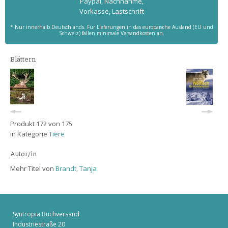
Paypal, Nachnahme,
Vorkasse, Lastschrift
* Nur innerhalb Deutschlands. Für Lieferungen in das europäische Ausland (EU und
Schweiz) fallen minimale Versandkosten an.
Blättern
Produkt 172 von 175
in Kategorie
Tiere
Autor/in
Mehr Titel von
Brandt, Tanja
Syntropia Buchversand
Industriestraße 20