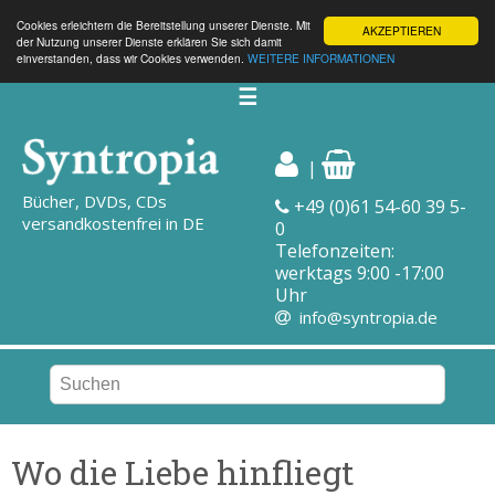
Cookies erleichtern die Bereitstellung unserer Dienste. Mit
AKZEPTIEREN
der Nutzung unserer Dienste erklären Sie sich damit
einverstanden, dass wir Cookies verwenden.
WEITERE INFORMATIONEN
☰
|
Bücher, DVDs, CDs
+49 (0)61 54-60 39 5-
versandkostenfrei in DE
0
Telefonzeiten:
werktags 9:00 -17:00
Uhr
info@syntropia.de
Wo die Liebe hinfliegt