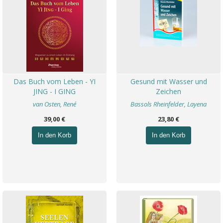
Das Buch vom Leben - YI
Gesund mit Wasser und
JING - I GING
Zeichen
van Osten, René
Bassols Rheinfelder, Layena
39,00 €
23,80 €
In den Korb
In den Korb