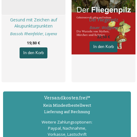
Gesund mit Zeichen auf
Der Fliegenpilz
Akupunkturpunkten
Bauer, Wolfgang
Bassols Rheinfelder, Layena
23,50 €
19,80 €
In den Korb
In den Korb
Versand­kostenfrei!*
Kein Mindest­bestell­wert
Lieferung auf Rechnung
Weitere Zahlungs­optionen:
Paypal, Nachnahme,
Vorkasse, Lastschrift