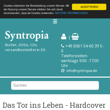
Cookies erleichtern die Bereitstellung unserer Dienste. Mit
AKZEPTIEREN
der Nutzung unserer Dienste erklären Sie sich damit
einverstanden, dass wir Cookies verwenden.
WEITERE INFORMATIONEN
☰
|
Bücher, DVDs, CDs
+49 (0)61 54-60 39 5-
versandkostenfrei in DE
0
Telefonzeiten:
werktags 9:00 -17:00
Uhr
info@syntropia.de
Das Tor ins Leben - Hardcover