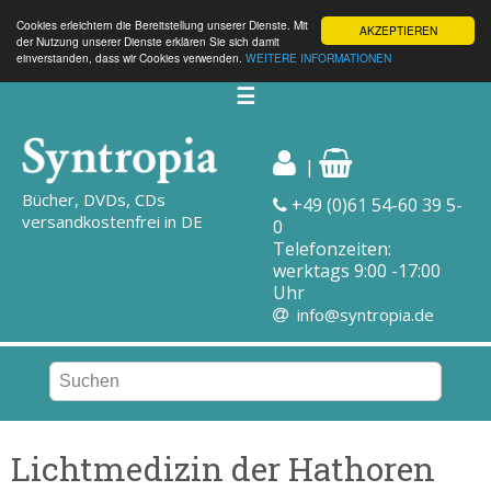
Cookies erleichtern die Bereitstellung unserer Dienste. Mit
AKZEPTIEREN
der Nutzung unserer Dienste erklären Sie sich damit
einverstanden, dass wir Cookies verwenden.
WEITERE INFORMATIONEN
☰
|
Bücher, DVDs, CDs
+49 (0)61 54-60 39 5-
versandkostenfrei in DE
0
Telefonzeiten:
werktags 9:00 -17:00
Uhr
info@syntropia.de
Lichtmedizin der Hathoren