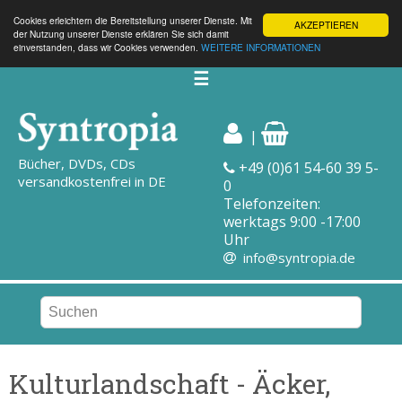
Cookies erleichtern die Bereitstellung unserer Dienste. Mit
AKZEPTIEREN
der Nutzung unserer Dienste erklären Sie sich damit
einverstanden, dass wir Cookies verwenden.
WEITERE INFORMATIONEN
☰
|
Bücher, DVDs, CDs
+49 (0)61 54-60 39 5-
versandkostenfrei in DE
0
Telefonzeiten:
werktags 9:00 -17:00
Uhr
info@syntropia.de
Kulturlandschaft - Äcker,