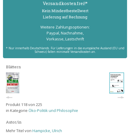
Versand­kostenfrei!*
Kein Mindest­bestell­wert
Lieferung auf Rechnung
Weitere Zahlungs­optionen:
Paypal, Nachnahme,
Vorkasse, Lastschrift
* Nur innerhalb Deutschlands. Für Lieferungen in das europäische Ausland (EU und
Schweiz) fallen minimale Versandkosten an.
Blättern
Produkt 118 von 225
in Kategorie
Öko-Politik und Philosophie
Autor/in
Mehr Titel von
Hampicke, Ulrich